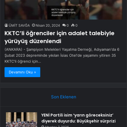
ÜMİT SAVĞA
Nisan 20, 2024
0
0
KKTC’li öğrenciler için adalet talebiyle
yürüyüş düzenlendi
(ANKARA) - Şampiyon Melekleri Yaşatma Derneği, Adıyaman'da 6
Şubat 2023 depreminde yıkılan İsias Otel'de yaşamını yitiren 35
KKTC'li öğrenci için…
Devamını Oku »
Son Eklenen
YENİ Partili isim ‘yarın göreceksiniz’
diyerek duyurdu: Büyükşehir sürprizi