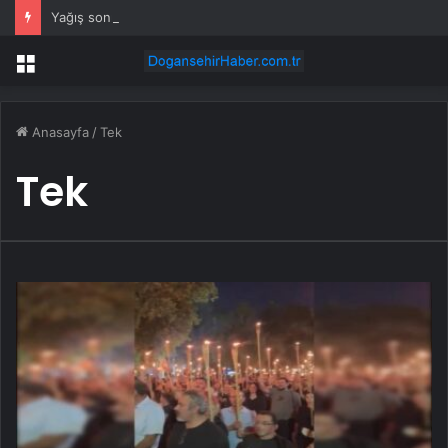
Yağış sonrası deniz uyarısı! Bulanık ve kötü kokulu suda yüzmeyin
Menü
Anasayfa
/
Tek
Tek