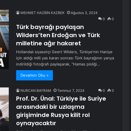
MEHMET HAZBİN KAZBEK
Ağustos 3, 2024
0
0
Türk bayrağı paylaşan
Wilders’ten Erdoğan ve Türk
milletine ağır hakaret
Hollandalı siyasetçi Geert Wilders, Türkiye'nin Haniye
için aldığı milli yas kararı sonrası Türk bayrağının yarıya
indirildiği fotoğrafı paylaşarak, "Hamas pisliği…
Devamını Oku »
NURCAN BAYRAM
Temmuz 7, 2024
0
0
Prof. Dr. Ünal: Türkiye ile Suriye
arasındaki bir uzlaşma
girişiminde Rusya kilit rol
oynayacaktır