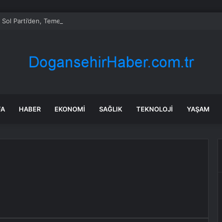
Sol Parti’den, Temel Gıda Ürünlerinde Kdv’nin Kaldırılması Önerisi
FA
HABER
EKONOMI
SAĞLIK
TEKNOLOJI
YAŞAM