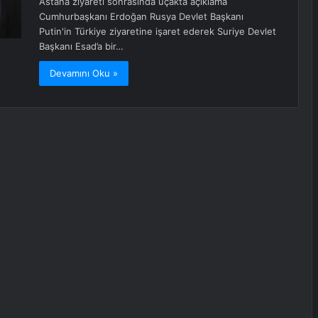
Astana ziyareti sonrasında uçakta açıklama
Cumhurbaşkanı Erdoğan Rusya Devlet Başkanı
Putin'in Türkiye ziyaretine işaret ederek Suriye Devlet
Başkanı Esad’a bir…
Devamını Oku »