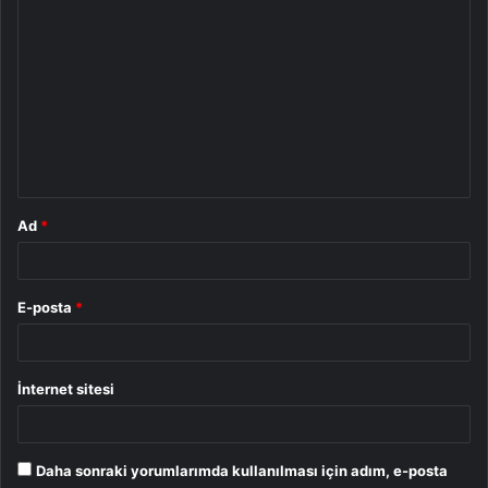
Y
o
r
u
m
*
Ad
*
E-posta
*
İnternet sitesi
Daha sonraki yorumlarımda kullanılması için adım, e-posta