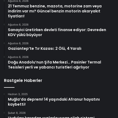
Ağustos 6, 2026
21 Temmuz benzine, mazota, motorine zam veya
indirim var mı? Güncel benzin motorin akaryakıt
fiyatları!
Ağustos 6, 2026
Sanayici üretirken devleti finanse ediyor: Devreden
KDV yükü büyüyor
Ağustos 6, 2026
Gaziantep’te Tır Kazası: 2 Ölü, 4 Yaralı
Ağustos 6, 2026
Doğu Anadolu’nun Şifa Merkezi… Pasinler Termal
Tesisleri yerli ve yabancı turistleri ağırlıyor
Rastgele Haberler
Haziran 3, 2025
Muğla’da deprem! 14 yaşındaki Afranur hayatını
kaybetti!
Şubat 8, 2026
Uyduları karadan ışınlarla vuran silah sistemi