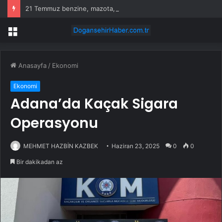
21 Temmuz benzine, mazota, motorine zam veya indirim var mı? Güncel benzin motorin akaryakıt fiyatları!
Menü
Anasayfa
/
Ekonomi
Ekonomi
Adana’da Kaçak Sigara
Operasyonu
MEHMET HAZBİN KAZBEK
Haziran 23, 2025
0
0
Bir dakikadan az