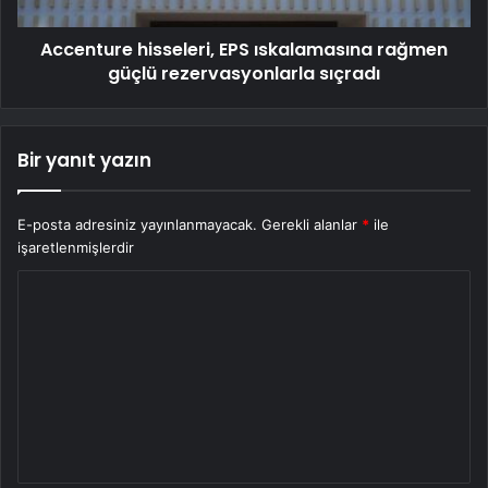
Accenture hisseleri, EPS ıskalamasına rağmen
güçlü rezervasyonlarla sıçradı
Bir yanıt yazın
E-posta adresiniz yayınlanmayacak.
Gerekli alanlar
*
ile
işaretlenmişlerdir
Y
o
r
u
m
*