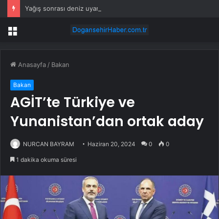
Yağış sonrası deniz uyarısı! Bulanık ve kötü kokulu suda yüzmeyin
Menü
Anasayfa
/
Bakan
Bakan
AGİT’te Türkiye ve
Yunanistan’dan ortak aday
NURCAN BAYRAM
Haziran 20, 2024
0
0
1 dakika okuma süresi