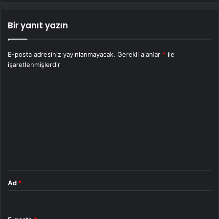
Bir yanıt yazın
E-posta adresiniz yayınlanmayacak.
Gerekli alanlar
*
ile
işaretlenmişlerdir
Y
o
r
u
m
*
Ad
*