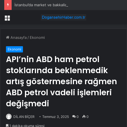
İstanbul’da market ve bakkallarda yeni uygulama devreye girdi
Menü
Anasayfa
/
Ekonomi
Ekonomi
API’nin ABD ham petrol
stoklarında beklenmedik
artış göstermesine rağmen
ABD petrol vadeli işlemleri
değişmedi
DİLAN BİÇER
Temmuz 3, 2025
0
0
1 dakika okuma süresi