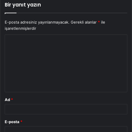
Bir yanıt yazın
E-posta adresiniz yayınlanmayacak.
Gerekli alanlar
*
ile
işaretlenmişlerdir
Y
o
r
u
m
*
Ad
*
E-posta
*