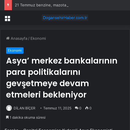
21 Temmuz benzine, mazota, motorine zam veya indirim var mı? Güncel benzin motorin akaryakıt fiyatları!
Menü
Anasayfa
/
Ekonomi
Ekonomi
Asya’ merkez bankalarının
para politikalarını
gevşetmeye devam
etmeleri bekleniyor
DİLAN BİÇER
Temmuz 11, 2025
0
0
1 dakika okuma süresi