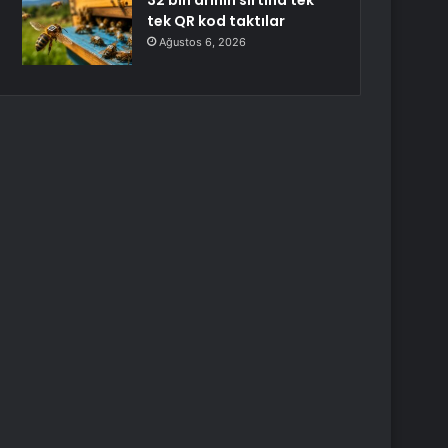
32 bin arının sırtına tek
tek QR kod taktılar
Ağustos 6, 2026