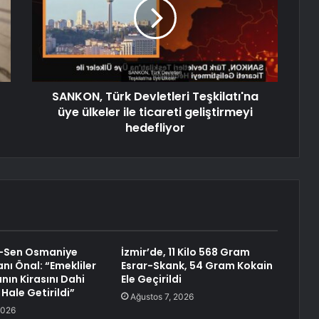
SANKON, Türk Devletleri Teşkilatı'na
üye ülkeler ile ticareti geliştirmeyi
hedefliyor
i-Sen Osmaniye
İzmir’de, 11 Kilo 568 Gram
nı Önal: “Emekliler
Esrar-Skank, 54 Gram Kokain
nın Kirasını Dahi
Ele Geçirildi
ale Getirildi”
Ağustos 7, 2026
2026