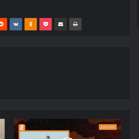
erest
Reddit
VKontakte
Odnoklassniki
Pocket
E-Posta ile paylaş
Yazdır