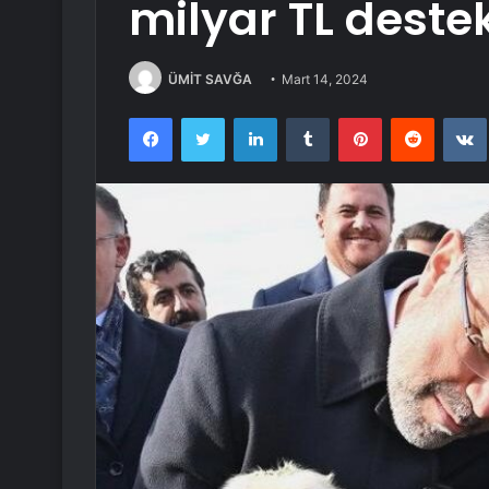
milyar TL deste
ÜMİT SAVĞA
Mart 14, 2024
Facebook
Twitter
LinkedIn
Tumblr
Pinterest
Reddit