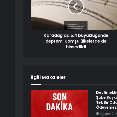
Karadağ'da 5.4 büyüklüğünde
deprem: Komşu ülkelerde de
hissedildi
İlgili Makaleler
Dev Emekl
Şube Başka
Tek Bir Oda
Ödeyemez H
Ağustos 7, 