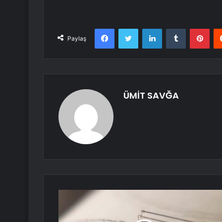
Facebook
Twitter
LinkedIn
Tumblr
Pint
Paylaş
ÜMİT SAVĞA