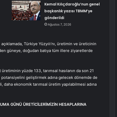
Kemal Kılıçdaroğlu’nun genel
başkanlık yazısı TBMM’ye
i
gönderildi
Ağustos 7, 2026
açıklamada, Türkiye Yüzyılı’nı, üretimin ve üreticinin
yden güneye, doğudan batıya tüm illere ziyaretlerde
t üretiminin yüzde 133, tarımsal hasılanın da son 21
n’ın potansiyelini geliştirmek adına gelecek dönemde de
li, daha ekonomik tarımsal üretim yapılabilmesi adına
CUMA GÜNÜ ÜRETİCİLERİMİZİN HESAPLARINA