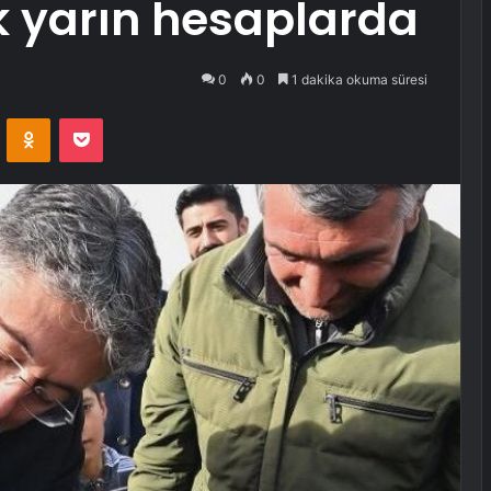
k yarın hesaplarda
0
0
1 dakika okuma süresi
VKontakte
Odnoklassniki
Pocket