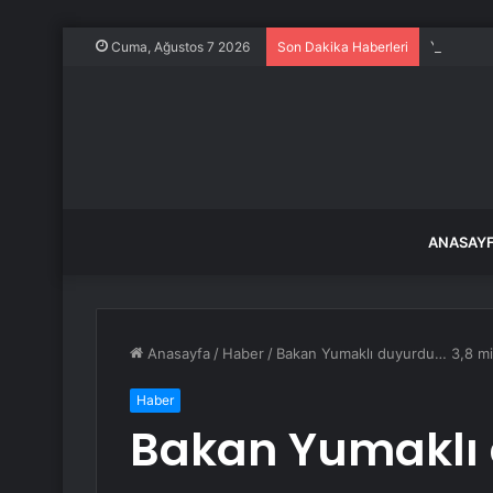
Yağış son
Cuma, Ağustos 7 2026
Son Dakika Haberleri
ANASAY
Anasayfa
/
Haber
/
Bakan Yumaklı duyurdu… 3,8 mil
Haber
Bakan Yumaklı 