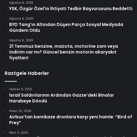
Ağustos 6, 2026
YSK, Özgür Özel’in İhtiyati Tedbir Başvurusunu Reddetti
Ağustos 6, 2026
BYD Tang’ın Altından Düşen Parça Sosyal Medyada
Gündem Oldu
Ağustos 6, 2026
21 Temmuz benzine, mazota, motorine zam veya
indirim var mı? Güncel benzin motorin akaryakıt
fiyatları!
Rastgele Haberler
Haziran 9, 2025
İsrail Saldırılarının Ardından Gazze’deki Binalar
Harabeye Döndü
Nisan 22, 2026
Airbus’tan kamikaze dronlara karşı yeni hamle: “Bird of
Prey”
Mart 5, 2025