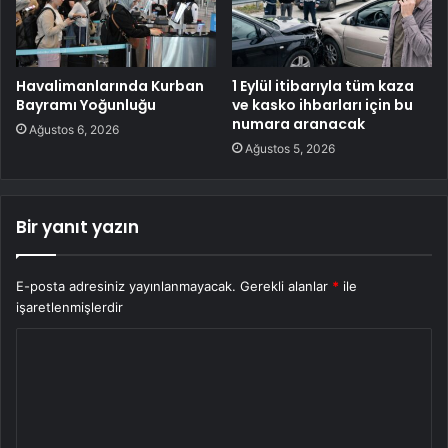
Havalimanlarında Kurban
1 Eylül itibarıyla tüm kaza
Bayramı Yoğunluğu
ve kasko ihbarları için bu
numara aranacak
Ağustos 6, 2026
Ağustos 5, 2026
Bir yanıt yazın
E-posta adresiniz yayınlanmayacak.
Gerekli alanlar
*
ile
işaretlenmişlerdir
Y
o
r
u