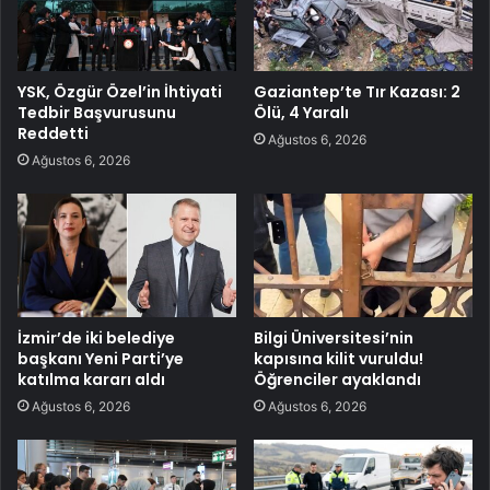
YSK, Özgür Özel’in İhtiyati
Gaziantep’te Tır Kazası: 2
Tedbir Başvurusunu
Ölü, 4 Yaralı
Reddetti
Ağustos 6, 2026
Ağustos 6, 2026
İzmir’de iki belediye
Bilgi Üniversitesi’nin
başkanı Yeni Parti’ye
kapısına kilit vuruldu!
katılma kararı aldı
Öğrenciler ayaklandı
Ağustos 6, 2026
Ağustos 6, 2026