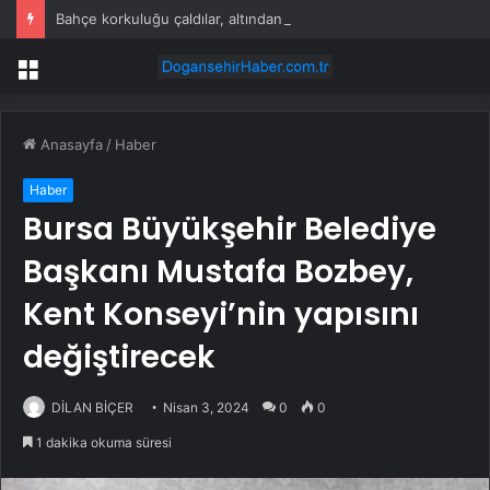
Bahçe korkuluğu çaldılar, altından uyuşturucu imalathanesi çıktı!
Menü
Anasayfa
/
Haber
Haber
Bursa Büyükşehir Belediye
Başkanı Mustafa Bozbey,
Kent Konseyi’nin yapısını
değiştirecek
DİLAN BİÇER
Nisan 3, 2024
0
0
1 dakika okuma süresi