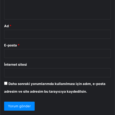
m
*
Ad
*
E-posta
*
İnternet sitesi
Daha sonraki yorumlarımda kullanılması için adım, e-posta
adresim ve site adresim bu tarayıcıya kaydedilsin.