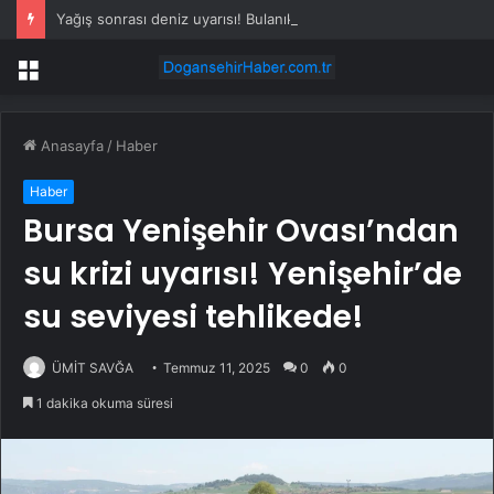
Yağış sonrası deniz uyarısı! Bulanık ve kötü kokulu suda yüzmeyin
Menü
Anasayfa
/
Haber
Haber
Bursa Yenişehir Ovası’ndan
su krizi uyarısı! Yenişehir’de
su seviyesi tehlikede!
ÜMİT SAVĞA
Temmuz 11, 2025
0
0
1 dakika okuma süresi