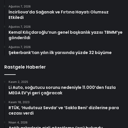
Ağustos 7, 2026
İncirliova’da Sağanak ve Fırtına Hayatı Olumsuz
Etkiledi
Ağustos 7, 2026
Kemal Kılıçdaroğlu’nun genel başkanlık yazısı TBMM’ye
gönderildi
Ağustos 7, 2026
Şekerbank’tan yılın ilk yarısında yüzde 32 büyüme
Rastgele Haberler
Kasım 2, 2025
Li Auto, soğutucu sorunu nedeniyle 11.000’den fazla
MEGA EV’yi geri çağıracak
Kasım 18, 2023
RTÜK, ‘Hudutsuz Sevda’ ve ‘Sakla Beni’ dizilerine para
cezası verdi
Nisan 4, 2026
Antik askerlerin gizli gözetleme üssü bulundu