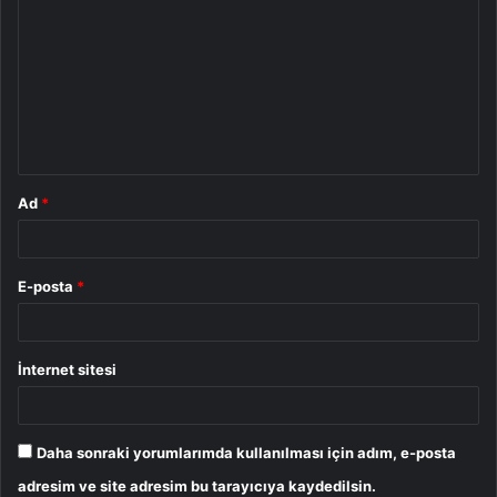
o
r
u
m
*
Ad
*
E-posta
*
İnternet sitesi
Daha sonraki yorumlarımda kullanılması için adım, e-posta
adresim ve site adresim bu tarayıcıya kaydedilsin.