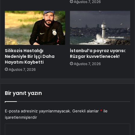
Ağustos 7, 2026
Silikozis Hastalığı
İstanbul’a poyraz uyarısı:
Nedeniyle Bir İşçi Daha
Rüzgar kuvvetlenecek!
Hayatını Kaybetti
Ağustos 7, 2026
Ağustos 7, 2026
Bir yanıt yazın
E-posta adresiniz yayınlanmayacak.
Gerekli alanlar
*
ile
işaretlenmişlerdir
Y