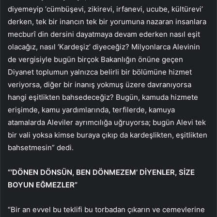
diyemeyip ‘cümbüşevi, zikirevi, irfanevi, ucube, kültürevi’
derken, tek bir inancın tek bir yorumuna nazaran insanlara
mecburî din dersini dayatmaya devam ederken nasıl eşit
olacağız, nasıl ‘Kardeşiz’ diyeceğiz? Milyonlarca Alevinin
de vergisiyle bugün birçok Bakanlığın önüne geçen
Diyanet toplumun yalnızca belirli bir bölümüne hizmet
veriyorsa, diğer bir inanış yokmuş üzere davranıyorsa
hangi eşitlikten bahsedeceğiz? Bugün, kamuda hizmete
erişimde, kamu yardımlarında, terfilerde, kamuya
atamalarda Aleviler ayrımcılığa uğruyorsa; bugün Alevi tek
bir vali yoksa kimse buraya çıkıp da kardeşlikten, eşitlikten
bahsetmesin” dedi.
“‘DÖNEN DÖNSÜN, BEN DÖNMEZEM’ DİYENLER, SİZE
BOYUN EĞMEZLER”
“Bir an evvel bu teklifi bu torbadan çıkarın ve cemevlerine