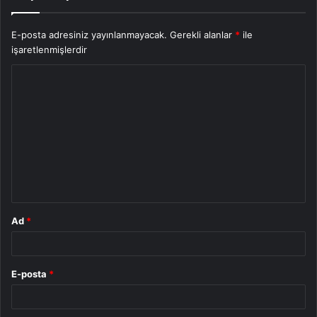
E-posta adresiniz yayınlanmayacak.
Gerekli alanlar
*
ile
işaretlenmişlerdir
Y
o
r
u
m
*
Ad
*
E-posta
*