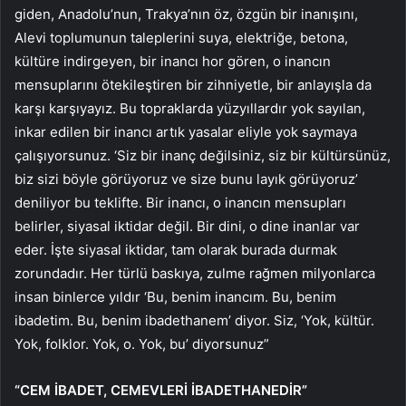
giden, Anadolu’nun, Trakya’nın öz, özgün bir inanışını,
Alevi toplumunun taleplerini suya, elektriğe, betona,
kültüre indirgeyen, bir inancı hor gören, o inancın
mensuplarını ötekileştiren bir zihniyetle, bir anlayışla da
karşı karşıyayız. Bu topraklarda yüzyıllardır yok sayılan,
inkar edilen bir inancı artık yasalar eliyle yok saymaya
çalışıyorsunuz. ‘Siz bir inanç değilsiniz, siz bir kültürsünüz,
biz sizi böyle görüyoruz ve size bunu layık görüyoruz’
deniliyor bu teklifte. Bir inancı, o inancın mensupları
belirler, siyasal iktidar değil. Bir dini, o dine inanlar var
eder. İşte siyasal iktidar, tam olarak burada durmak
zorundadır. Her türlü baskıya, zulme rağmen milyonlarca
insan binlerce yıldır ‘Bu, benim inancım. Bu, benim
ibadetim. Bu, benim ibadethanem’ diyor. Siz, ‘Yok, kültür.
Yok, folklor. Yok, o. Yok, bu’ diyorsunuz”
“CEM İBADET, CEMEVLERİ İBADETHANEDİR”