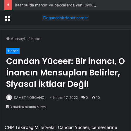
İstanbul’da market ve bakkallarda yeni uygulama devreye girdi
Menü
Anasayfa
/
Haber
Haber
Candan Yüceer: Bir İnancı, O
İnancın Mensupları Belirler,
Siyasal İktidar Değil
SAMET YORGANCI
Kasım 17, 2022
0
10
3 dakika okuma süresi
CHP Tekirdağ Milletvekili Candan Yüceer, cemevlerine