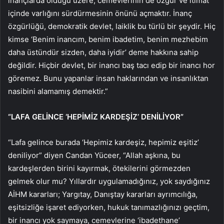
inançlarda olduğu üzere, cemevlerinin de özgür ve itimat
içinde varlığını sürdürmesinin önünü açmaktır. İnanç
özgürlüğü, demokratik devlet, laiklik bu türlü bir şeydir. Hiç
kimse ‘Benim inancım, benim ibadetim, benim mezhebim
daha üstündür sizden, daha iyidir’ deme hakkına sahip
değildir. Hiçbir devlet, bir inancı baş tacı edip bir inancı hor
göremez. Bunu yapanlar insan haklarından ve insanlıktan
nasibini alamamış demektir.”
“LAFA GELİNCE ‘HEPİMİZ KARDEŞİZ’ DENİLİYOR”
“Lafa gelince burada ‘Hepimiz kardeşiz, hepimiz eşitiz’
deniliyor” diyen Candan Yüceer, “Allah aşkına, bu
kardeşlerden birini kayırmak, ötekilerini görmezden
gelmek olur mu? Yıllardır uygulamadığınız, yok saydığınız
AİHM kararları; Yargıtay, Danıştay kararları ayrımcılığa,
eşitsizliğe işaret ediyorken, hukuk tanımazlığınızı geçtim,
bir inancı yok saymaya, cemevlerine ‘ibadethane’