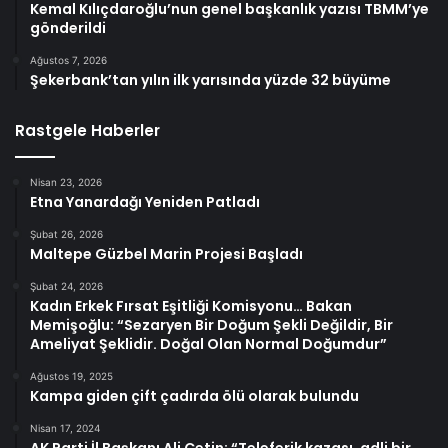
Kemal Kılıçdaroğlu’nun genel başkanlık yazısı TBMM’ye
gönderildi
Ağustos 7, 2026
Şekerbank’tan yılın ilk yarısında yüzde 32 büyüme
Rastgele Haberler
Nisan 23, 2026
Etna Yanardağı Yeniden Patladı
Şubat 26, 2026
Maltepe Güzbel Marin Projesi Başladı
Şubat 24, 2026
Kadın Erkek Fırsat Eşitliği Komisyonu… Bakan
Memişoğlu: “Sezaryen Bir Doğum Şekli Değildir, Bir
Ameliyat Şeklidir. Doğal Olan Normal Doğumdur”
Ağustos 19, 2025
Kampa giden çift çadırda ölü olarak bulundu
Nisan 17, 2024
AK Parti İl Başkanı Ali Çetin: “Teleferik kazası, adli bir