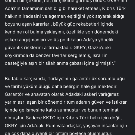
somut bir şekilde, net bir şekilde görmüş olduk. GKRY’nin
Ada’nın tamamının sahibi gibi hareket etmesi, Kıbrıs Türk
halkının iradesini ve egemen eşitliğini yok sayarak aldığı
boyunu aşan kararları, büyük güç rekabetleri içinde
kendine rol bulma yaklaşımı, özellikle son dönemdeki
askeri angajmanları ve üs politikaları Ada’ya yönelik
güvenlik risklerini artırmaktadır. GKRY, Gazze’deki
soykırımda da benzer tavırlar sergilemiş, İsrail’in
desteğiyle aşırı bir silahlanma çabası içine girmiştir.”
Bu tablo karşısında, Türkiye’nin garantörlük sorumluluğu
ve tarihi yükümlülüğü daha belirgin hale gelmektedir.
Garantör ve anavatan olarak Ada’daki askeri varlığımız
yarım asrı aşan bir dönemdir tüm adanın güven ve istikrar
içinde gelişmesine katkı sunmuştur ve bunun teminatı
olmuştur. Sadece KKTC için Kıbrıs Türk halkı için değil,
GKRY için Ada’daki Rum vatandaşlar, yaşayan insanlar için
de çok daha güvenli bir ortam böylece oluşmuştur.