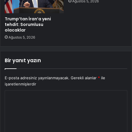
Ağustos 5, 2026
Trump’tan İran’a yeni
tehdit: Sorumlusu
olacaklar
Ağustos 5, 2026
Bir yanıt yazın
E-posta adresiniz yayınlanmayacak.
Gerekli alanlar
*
ile
işaretlenmişlerdir
Y
o
r
u
m