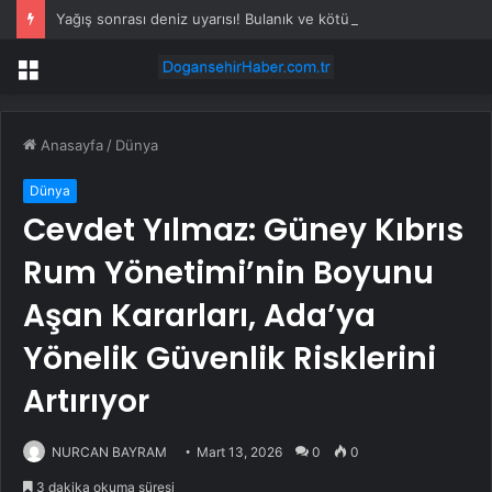
Yağış sonrası deniz uyarısı! Bulanık ve kötü kokulu suda yüzmeyin
Menü
Anasayfa
/
Dünya
Dünya
Cevdet Yılmaz: Güney Kıbrıs
Rum Yönetimi’nin Boyunu
Aşan Kararları, Ada’ya
Yönelik Güvenlik Risklerini
Artırıyor
NURCAN BAYRAM
Mart 13, 2026
0
0
3 dakika okuma süresi