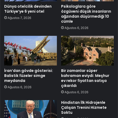
Dünya otelcilik devinden
Psikologlara göre
Türkiye’ye 6 yeni otel
özgüveni düşük insanların
ağzından düşürmediği 10
Ağustos 7, 2026
cümle
Ağustos 6, 2026
İran’dan gövde gösterisi:
Bir zamanlar süper
Balistik füzeler simge
kahraman eviydi: Meşhur
meydanda
ev rekor fiyattan satışa
çıkarıldı
Ağustos 6, 2026
Ağustos 6, 2026
Hindistan İlk Hidrojenle
Çalışan Trenini Hizmete
Soktu