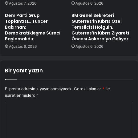
Ağustos 7, 2026
Ağustos 6, 2026
Dem Parti Grup
BM Genel Sekreteri
Toplantısı… Tuncer
Guterres’in Kıbrıs Özel
Bakırhan:
Temsilcisi Holguin,
Demokratikleşme Süreci
Guterres’in Kıbrıs Ziyareti
Başlamalıdır
Öncesi Ankara’ya Geliyor
Ağustos 6, 2026
Ağustos 6, 2026
Bir yanıt yazın
E-posta adresiniz yayınlanmayacak.
Gerekli alanlar
*
ile
işaretlenmişlerdir
Y
o
r
u