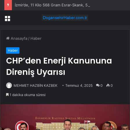
İzmir’de, 11 Kilo 568 Gram Esrar-Skank, 54 Gram Kokain Ele Geçirildi
Menü
Anasayfa
/
Haber
Haber
CHP’den Enerji Kanununa
Direniş Uyarısı
MEHMET HAZBİN KAZBEK
Temmuz 4, 2025
0
0
1 dakika okuma süresi