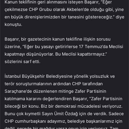
Kanun teklifinin geri alınmasını isteyen Başarır, “Eğer
çekilmezse CHP Grubu olarak Akbelen’de olduğu gibi, yine
en büyük direnişlerimizden bir tanesini göstereceğiz.” diye
konuştu.
Başarır, bir gazetecinin kanun teklifine ilişkin sorusu
üzerine, “Eğer bu yasayı getirirlerse 17 Temmuz’da Meclisi
kapatmayı düşünüyorlar. Bu Meclisi kapattırmayız.”
sözlerini sarf etti.
İstanbul Büyükşehir Belediyesine yönelik yolsuzluk ve
terör soruşturmalarının ardından CHP tarafından
Saraçhane’de düzenlenen mitinge Zafer Partisinin
katılmama kararını değerlendiren Başarır, “Zafer Partisinin
bileceği bir konu. Biz bir demokrasi mücadelesi veriyoruz.
Bunu çok kıymetli Sayın Ümit Özdağ için de verdik. Sadece
CHP cumhurbaşkanı adayımız, belediye başkanlarımız için
değil, nerede bir mağdur varsa onun için veriyoruz. Tam