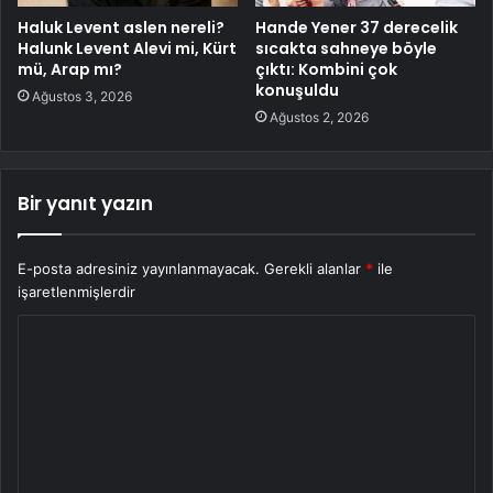
Haluk Levent aslen nereli?
Hande Yener 37 derecelik
Halunk Levent Alevi mi, Kürt
sıcakta sahneye böyle
mü, Arap mı?
çıktı: Kombini çok
konuşuldu
Ağustos 3, 2026
Ağustos 2, 2026
Bir yanıt yazın
E-posta adresiniz yayınlanmayacak.
Gerekli alanlar
*
ile
işaretlenmişlerdir
Y
o
r
u
m