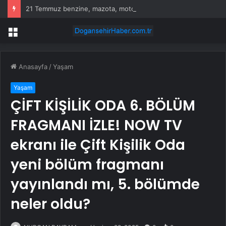
21 Temmuz benzine, mazota, motorine zam veya indirim var mı? Güncel benzin motorin akaryakıt fiyatları!
Menü
Anasayfa
/
Yaşam
Yaşam
ÇİFT KİŞİLİK ODA 6. BÖLÜM
FRAGMANI İZLE! NOW TV
ekranı ile Çift Kişilik Oda
yeni bölüm fragmanı
yayınlandı mı, 5. bölümde
neler oldu?