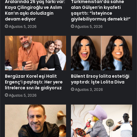
Aralarında 26 yaş farkı var:
Türkmenistan’da sahne
Kaya Çilingiroğlu ve Aslım
alan Gülşen’in kıyafeti
Kan’ın aşkı doludizgin
şaşırttı: “İsteyince
devam ediyor
giyilebiliyormuş demek ki!”
Ağustos 5, 2026
Ağustos 5, 2026
Bergüzar Korel eşi Halit
Bülent Ersoy lolita estetiği
Ergenç’i paylaştı: Her yere
yaptırdı: İşte Lolita Diva
litrelerce sıvı ile gidiyoruz
Ağustos 3, 2026
Ağustos 5, 2026