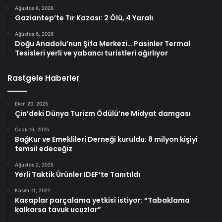
Ağustos 6, 2026
Gaziantep’te Tır Kazası: 2 Ölü, 4 Yaralı
Ağustos 6, 2026
Doğu Anadolu’nun Şifa Merkezi… Pasinler Termal
Tesisleri yerli ve yabancı turistleri ağırlıyor
Rastgele Haberler
Ekim 20, 2025
Çin’deki Dünya Turizm Ödülü’ne Midyat damgası
Ocak 16, 2025
BağKur ve Emeklileri Derneği kuruldu: 8 milyon kişiyi
temsil edeceğiz
Ağustos 2, 2025
Yerli Taktik Ürünler IDEF’te Tanıtıldı
Kasım 11, 2022
Kasaplar parçalama yetkisi istiyor: “Tabaklama
kalkarsa tavuk ucuzlar”