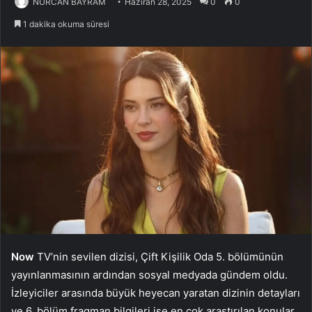
NURCAN BAYRAM
Haziran 28, 2025
0
0
1 dakika okuma süresi
Now
TV’nin sevilen dizisi, Çift Kişilik Oda 5. bölümünün
yayınlanmasının ardından sosyal medyada gündem oldu.
İzleyiciler arasında büyük heyecan yaratan dizinin detayları
ve 6. bölüm fragman bilgileri ise en çok araştırılan konular