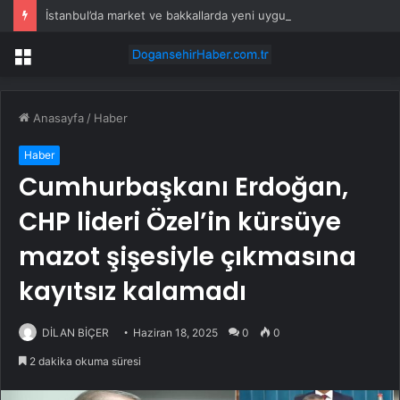
İstanbul’da market ve bakkallarda yeni uygulama devreye girdi
Menü
Anasayfa
/
Haber
Haber
Cumhurbaşkanı Erdoğan,
CHP lideri Özel’in kürsüye
mazot şişesiyle çıkmasına
kayıtsız kalamadı
DİLAN BİÇER
Haziran 18, 2025
0
0
2 dakika okuma süresi