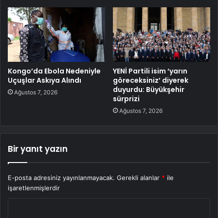
Kongo’da Ebola Nedeniyle
YENİ Partili isim ‘yarın
Uçuşlar Askıya Alındı
göreceksiniz’ diyerek
duyurdu: Büyükşehir
Ağustos 7, 2026
sürprizi
Ağustos 7, 2026
Bir yanıt yazın
E-posta adresiniz yayınlanmayacak.
Gerekli alanlar
*
ile
işaretlenmişlerdir
Y