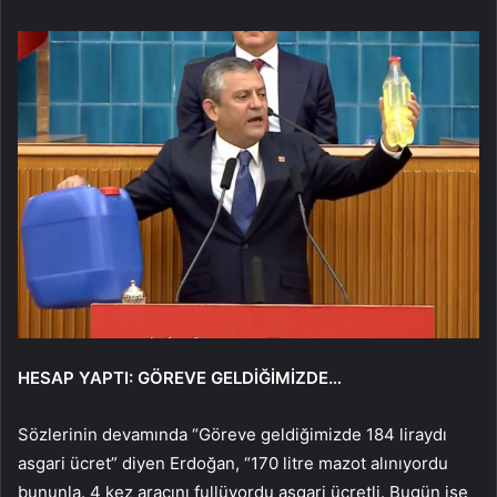
HESAP YAPTI: GÖREVE GELDİĞİMİZDE…
Sözlerinin devamında “Göreve geldiğimizde 184 liraydı
asgari ücret” diyen Erdoğan, “170 litre mazot alınıyordu
bununla. 4 kez aracını fullüyordu asgari ücretli. Bugün ise