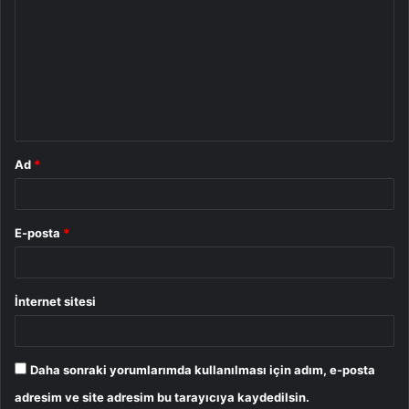
o
r
u
m
*
Ad
*
E-posta
*
İnternet sitesi
Daha sonraki yorumlarımda kullanılması için adım, e-posta
adresim ve site adresim bu tarayıcıya kaydedilsin.