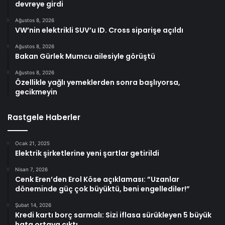
devreye girdi
Ağustos 8, 2026
VW’nin elektrikli SUV’u ID. Cross siparişe açıldı
Ağustos 8, 2026
Bakan Gürlek Mumcu ailesiyle görüştü
Ağustos 8, 2026
Özellikle yağlı yemeklerden sonra başlıyorsa,
gecikmeyin
Rastgele Haberler
Ocak 21, 2025
Elektrik şirketlerine yeni şartlar getirildi
Nisan 7, 2026
Cenk Eren’den Erol Köse açıklaması: ”Uzanlar
döneminde güç çok büyüktü, beni engellediler!”
Şubat 14, 2026
Kredi kartı borç sarmalı: Sizi iflasa sürükleyen 5 büyük
hata ortaya çıktı