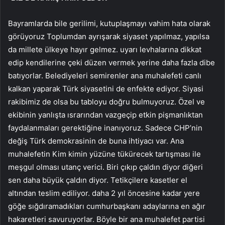
Bayramlarda bile gerilimi, kutuplaşmayı vahim hata olarak
görüyoruz Toplumdan ayrışarak siyaset yapılmaz, yapılsa
da millete ülkeye hayır gelmez. uyarı levhalarına dikkat
edip kendilerine çeki düzen vermek yerine daha fazla dibe
batıyorlar. Belediyeleri semirenler ana muhalefeti canlı
kalkan yaparak Türk siyasetini de enfekte ediyor. Siyasi
rakibimiz de olsa bu tabloyu doğru bulmuyoruz. Özel ve
ekibinin yanlışta ısrarından vazgeçip etkin pişmanlıktan
faydalanmaları gerektiğine inanıyoruz. Sadece CHP’nin
değiş Türk demokrasinin de buna ihtiyacı var. Ana
muhalefetin Kim kimin yüzüne tükürecek tartışması ile
meşgul olması utanç verici. Biri çıkıp çaldın diyor diğeri
sen daha büyük çaldın diyor. Tetikçilere kasetler el
altından teslim ediliyor. daha 2 yıl öncesine kadar yere
göğe sığdıramadıkları cumhurbaşkanı adaylarına en ağır
hakaretleri savuruyorlar. Böyle bir ana muhalefet partisi