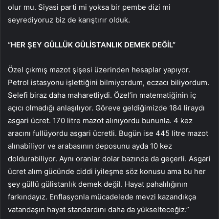
olur mu. Siyasi parti mi yoksa bir pembe dizi mi
seyrediyoruz biz de karıştırır olduk.
“HER ŞEY GÜLLÜK GÜLİSTANLIK DEMEK DEĞİL”
Özel çıkmış mazot şişesi üzerinden hesaplar yapıyor.
Petrol istasyonu işlettiğini bilmiyordum, eczacı biliyordum.
Selefi biraz daha maharetliydi. Özel’in matematiğinin iç
açıcı olmadığı anlaşılıyor. Göreve geldiğimizde 184 liraydı
asgari ücret. 170 litre mazot alınıyordu bununla. 4 kez
aracını fullüyordu asgari ücretli. Bugün ise 445 litre mazot
alınabiliyor ve arabasının deposunu ayda 10 kez
doldurabiliyor. Aynı oranlar dolar bazında da geçerli. Asgari
ücret alım gücünde ciddi iyileşme söz konusu ama bu her
şey güllü gülistanlık demek değil. Hayat pahalılığının
farkındayız. Enflasyonla mücadelede mevzi kazandıkça
vatandaşın hayat standardını daha da yükselteceğiz.”