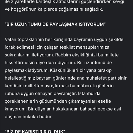
ile ziyaretlerle kardeşlik atmosferini güçlendirirken sevgi
ve hoşgörünün kalplerde çoğalmasını sağladık.
“BİR ÜZÜNTÜMÜ DE PAYLAŞMAK İSTİYORUM”
Vatan topraklarının her karışında bayramın uygun şekilde
idrak edilmesi için çalışan teşkilat mensuplarımıza
şükranlarımı iletiyorum. Rabbim eksikliğinizi bu millete
hissettirmesin diye dua ediyorum. Bir üzüntümü de
paylaşmak istiyorum. Küskünlükleri bir yana bırakıp
helalleştiğimiz bayram günlerinde ana muhalefet partisinin
kendisini milletten ayrıştırması bu mübarek günlerin
ruhuna uygun olmayan davranıştır. İstanbul’da
çöreklenenlerin güdümünden çıkamayanları esefle
kınıyorum. Bir düşman hukukundan bahsedilecekse asıl
düşman hukuku budur.
“BİZ DE KARIŞTIRIR OLDUK”