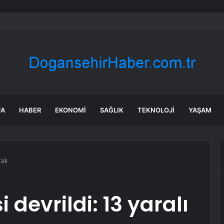
rası deniz uyarısı! Bulanık ve kötü kokulu suda yüzmeyin
FA
HABER
EKONOMI
SAĞLIK
TEKNOLOJI
YAŞAM
alı
i devrildi: 13 yaralı