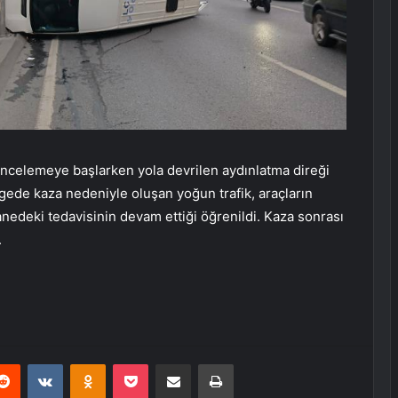
ı incelemeye başlarken yola devrilen aydınlatma direği
ölgede kaza nedeniyle oluşan yoğun trafik, araçların
tanedeki tedavisinin devam ettiği öğrenildi. Kaza sonrası
.
erest
Reddit
VKontakte
Odnoklassniki
Pocket
E-Posta ile paylaş
Yazdır