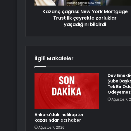
Kazanç çağrısı: New York Mortgage
Trust ilk çeyrekte zorluklar
yaşadığını bildirdi
İlgili Makaleler
Dev Emekl
Şube Başka
Tek Bir Oda
Ödeyemez H
Ağustos 7, 
Ankara’daki helikopter
kazasından acı haber
Ağustos 7, 2026