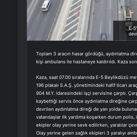
Toplam 3 aracın hasar gördüğü, aydınlatma direğ
kişi ambulans ile hastaneye kaldırıldı. Kaza son
Kaza, saat 07.00 sıralarında E-5 Beylikdüzü me
196 plakalı S.A.Ş. yönetimindeki hafif ticari a
904 M.Y. idaresindeki işçi servisine çarptı. Çar
kaybettiği servis önce aydınlatma direğine çar
devrilen aydınlatma direği de yan yolda bulunan
vatandaşlar ilk yardıma koşarken durum polis, it
ekipler olay yerine sevk edilirken, yaralılar çev
Olay yerine gelen sağlık ekipleri 3 yaralıyı amb