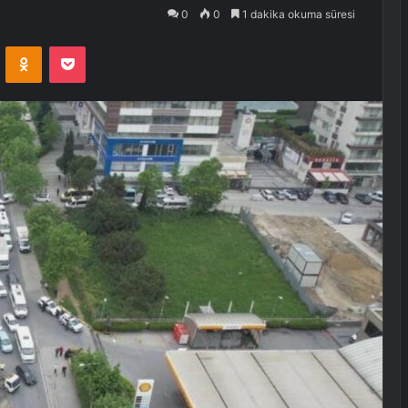
0
0
1 dakika okuma süresi
VKontakte
Odnoklassniki
Pocket