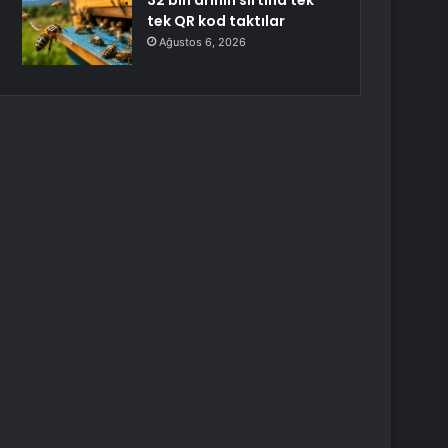
32 bin arının sırtına tek
tek QR kod taktılar
Ağustos 6, 2026