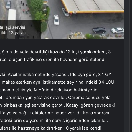
inin de yola devrildiği kazada 13 kişi yaralanırken, 3
rası oluşan trafik ise dron ile havadan görüntülendi.
vkii Avcılar istikametinde yaşandı. İddiaya göre, 34 GYT
raç makas atarken aynı istikamette seyir halindeki 34 LCU
pmanın etkisiyle M.Y.’nin direksiyon hakimiyetini
ptı, ardından yan yatarak devrildi. Çarpma sonucu yola
 bir başka işçi servisine çarptı. Kazayı gören çevredeki
faiye ve sağlık ekiplerine haber verildi. Kaza sonrası
redekilerin de yardımı ile servis içerisinden çıkarıldı.
ulans ile hastaneye kaldırırken 10 yaralı ise kendi