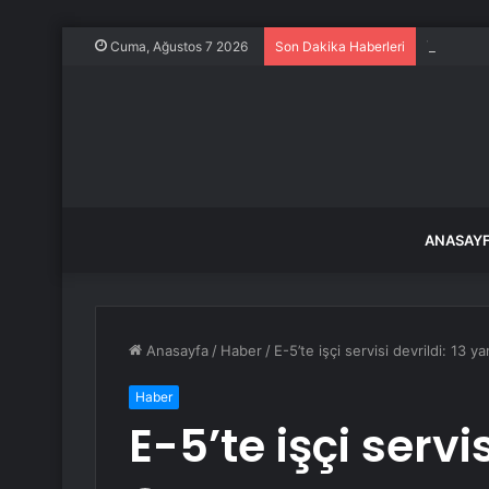
Yağış son
Cuma, Ağustos 7 2026
Son Dakika Haberleri
ANASAY
Anasayfa
/
Haber
/
E-5’te işçi servisi devrildi: 13 yar
Haber
E-5’te işçi servis