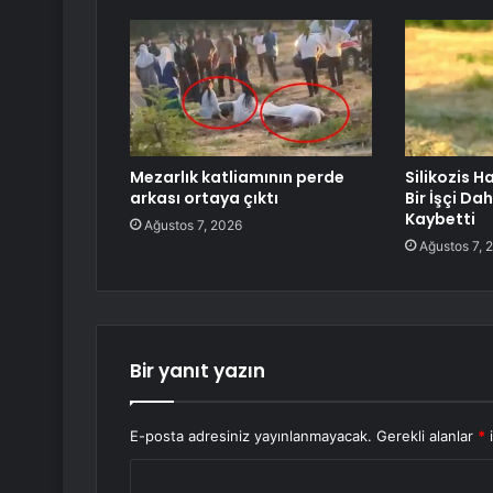
Mezarlık katliamının perde
Silikozis H
arkası ortaya çıktı
Bir İşçi Da
Kaybetti
Ağustos 7, 2026
Ağustos 7, 
Bir yanıt yazın
E-posta adresiniz yayınlanmayacak.
Gerekli alanlar
*
i
Y