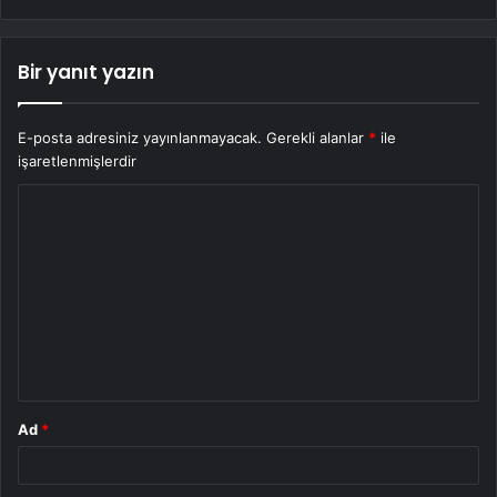
Bir yanıt yazın
E-posta adresiniz yayınlanmayacak.
Gerekli alanlar
*
ile
işaretlenmişlerdir
Y
o
r
u
m
*
Ad
*