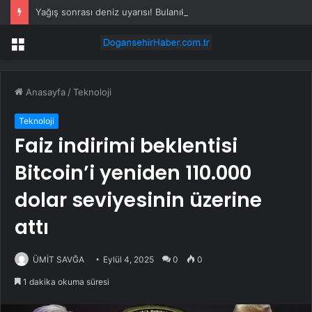
Yağış sonrası deniz uyarısı! Bulanık ve kötü kokulu suda yüzmeyin
Menü
Anasayfa
/
Teknoloji
Teknoloji
Faiz indirimi beklentisi
Bitcoin’i yeniden 110.000
dolar seviyesinin üzerine
attı
ÜMİT SAVĞA
Eylül 4, 2025
0
0
1 dakika okuma süresi