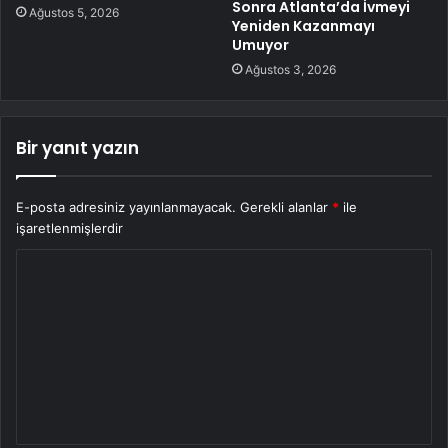
Sonra Atlanta’da İvmeyi
Ağustos 5, 2026
Yeniden Kazanmayı
Umuyor
Ağustos 3, 2026
Bir yanıt yazın
E-posta adresiniz yayınlanmayacak.
Gerekli alanlar
*
ile
işaretlenmişlerdir
Y
o
r
u
m
*