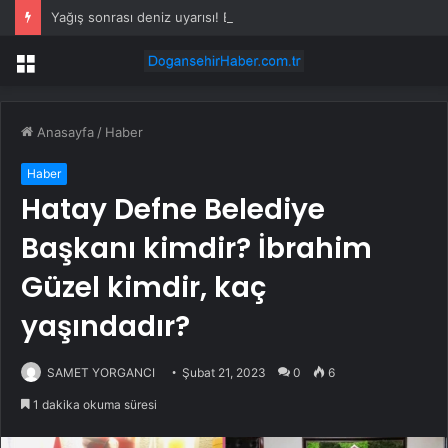
Yağış sonrası deniz uyarısı! Bulanık ve kötü kokulu suda yüzmeyin
Menü
Anasayfa
/
Haber
Haber
Hatay Defne Belediye
Başkanı kimdir? İbrahim
Güzel kimdir, kaç
yaşındadır?
SAMET YORGANCI
Şubat 21, 2023
0
6
1 dakika okuma süresi