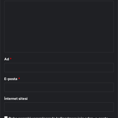
Y
o
r
u
m
*
Ad
*
E-posta
*
İnternet sitesi