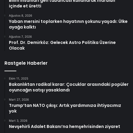
Bilim insanları gen tabancası kullanarak marulun
içinde et üretti
Ağustos 8, 2026
Yaban mersini toplarken hayatının şokunu yaşadı: Ülke
ayağa kalktı
Ağustos 7, 2026
Prof. Dr. Demirköz: Gelecek Astro Politika Üzerine
Olacak
Rastgele Haberler
Ekim 11, 2025
Bakanlıktan radikal karar: Çocuklar arasındaki popüler
oyuncağın satışı yasaklandı
Mart 27, 2026
Trump’tan NATO çıkışı: Artık yardımınıza ihtiyacımız
yok
Mart 3, 2026
Nevşehirli Adalet Bakanı’na hemşehrisinden ziyaret