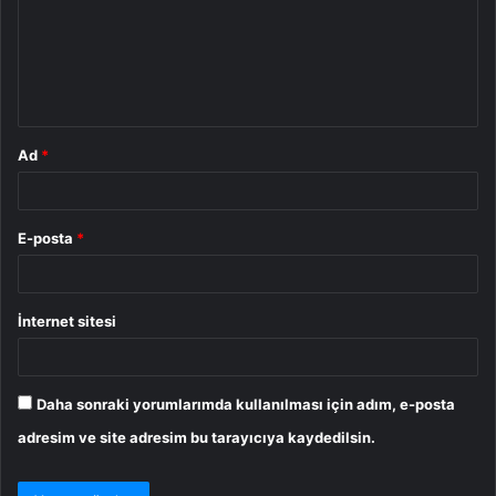
u
m
*
Ad
*
E-posta
*
İnternet sitesi
Daha sonraki yorumlarımda kullanılması için adım, e-posta
adresim ve site adresim bu tarayıcıya kaydedilsin.