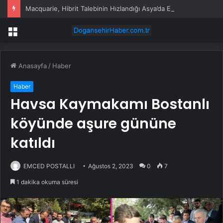
Macquarie, Hibrit Talebinin Hızlandığı Asya’da En İyi Hisseleri Seçti
Menü
Anasayfa
/
Haber
Haber
Havsa Kaymakamı Bostanlı
köyünde aşure gününe
katıldı
EMCED POSTALLI
Ağustos 2, 2023
0
7
1 dakika okuma süresi