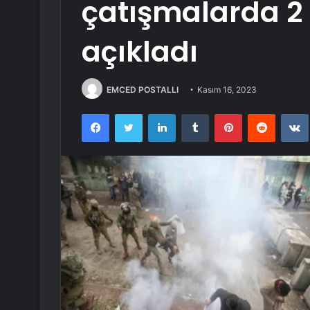
çatışmalarda 2
açıkladı
EMCED POSTALLI
Kasım 16, 2023
Facebook
Twitter
LinkedIn
Tumblr
Pinterest
Reddit