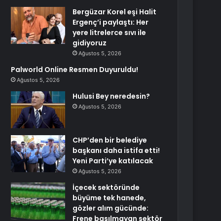
Bergüzar Korel eşi Halit
Ergenç’i paylaştı: Her
yere litrelerce sıvı ile
gidiyoruz
Ağustos 5, 2026
Palworld Online Resmen Duyuruldu!
Ağustos 5, 2026
Hulusi Bey neredesin?
Ağustos 5, 2026
CHP’den bir belediye
başkanı daha istifa etti!
Yeni Parti’ye katılacak
Ağustos 5, 2026
İçecek sektöründe
büyüme tek hanede,
gözler alım gücünde:
Frene basılmayan sektör