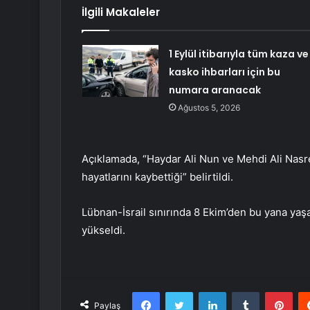
İlgili Makaleler
1 Eylül itibarıyla tüm kaza ve
kasko ihbarları için bu
numara aranacak
Ağustos 5, 2026
Açıklamada, “Haydar Ali Nun ve Mehdi Ali Nasr
hayatlarını kaybettiği” belirtildi.
Lübnan-İsrail sınırında 8 Ekim’den bu yana yaşa
yükseldi.
Facebook
Twitter
LinkedIn
Tumblr
Pint
Paylaş