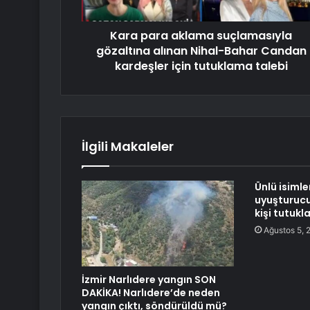
Kara para aklama suçlamasıyla
gözaltına alınan Nihal-Bahar Candan
kardeşler için tutuklama talebi
İlgili Makaleler
Ünlü isimle
uyuşturuc
kişi tutukl
Ağustos 5, 
İzmir Narlıdere yangın SON
DAKİKA! Narlıdere’de neden
yangın çıktı, söndürüldü mü?