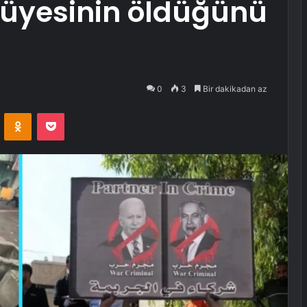
 üyesinin öldüğünü
0
3
Bir dakikadan az
VKontakte
Odnoklassniki
Pocket