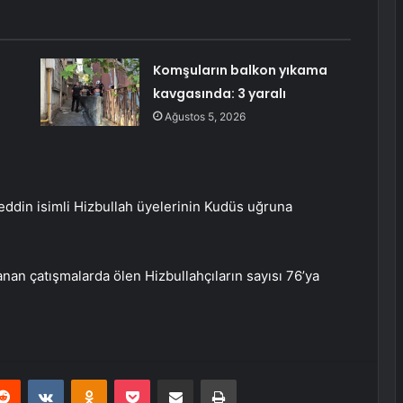
Komşuların balkon yıkama
kavgasında: 3 yaralı
Ağustos 5, 2026
eddin isimli Hizbullah üyelerinin Kudüs uğruna
nan çatışmalarda ölen Hizbullahçıların sayısı 76’ya
erest
Reddit
VKontakte
Odnoklassniki
Pocket
E-Posta ile paylaş
Yazdır