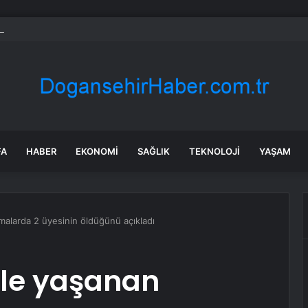
’un diyeti 5 milyar dolar
FA
HABER
EKONOMI
SAĞLIK
TEKNOLOJI
YAŞAM
ışmalarda 2 üyesinin öldüğünü açıkladı
l’le yaşanan