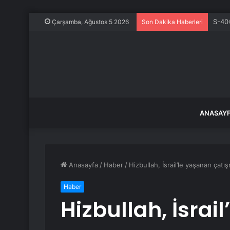
S-400
Çarşamba, Ağustos 5 2026
Son Dakika Haberleri
ANASAY
Anasayfa
/
Haber
/
Hizbullah, İsrail’le yaşanan çat
Haber
Hizbullah, İsrai