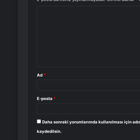
Y
o
r
u
m
*
Ad
*
E-posta
*
Daha sonraki yorumlarımda kullanılması için adı
kaydedilsin.