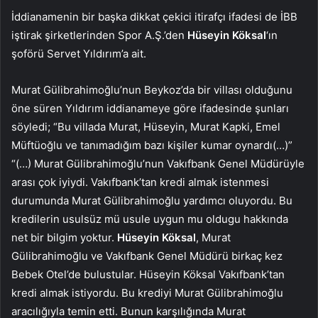
İddianamenin bir başka dikkat çekici itirafçı ifadesi de İBB
iştirak şirketlerinden Spor A.Ş.’den
Hüseyin Köksal
‘ın
şoförü Servet Yıldırım’a ait.
Murat Gülibrahimoğlu’nun Beykoz’da bir villası olduğunu
öne süren Yıldırım iddianameye göre ifadesinde şunları
söyledi; “Bu villada Murat, Hüseyin, Murat Kapki, Emel
Müftüoğlu ve tanımadığım bazı kişiler kumar oynardı(…)”
“(…) Murat Gülibrahimoğlu’nun Vakıfbank Genel Müdürüyle
arası çok iyiydi. Vakıfbank’tan kredi almak istenmesi
durumunda Murat Gülibrahimoğlu yardımcı oluyordu. Bu
kredilerin usulsüz mü usule uygun mu oldugu hakkında
net bir bilgim yoktur.
Hüseyin Köksal
, Murat
Gülibrahimoğlu ve Vakıfbank Genel Müdürü birkaç kez
Bebek Otel’de bulustular. Hüseyin Köksal Vakıfbank’tan
kredi almak istiyordu. Bu krediyi Murat Gülibrahimoğlu
aracılığıyla temin etti. Bunun karşılığında Murat