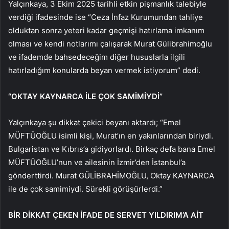
Yalçınkaya, 3 Ekim 2025 tarihli etkin pişmanlık talebiyle
verdiği ifadesinde ise “Ceza İnfaz Kurumundan tahliye
olduktan sonra yeteri kadar geçmişi hatırlama imkanım
olması ve kendi notlarımı çalışarak Murat Gülibrahimoğlu
ve ifademde bahsedeceğim diğer hususlarla ilgili
hatırladığım konularda beyan vermek istiyorum” dedi.
“OKTAY KAYNARCA İLE ÇOK SAMİMİYDİ”
Yalçınkaya şu dikkat çekici beyanı aktardı; “Emel
MÜFTÜOĞLU isimli kişi, Murat’ın en yakınlarından biriydi.
Bulgaristan ve Kıbrıs’a gidiyorlardı. Birkaç defa bana Emel
MÜFTÜOĞLU’nun ve ailesinin İzmir’den İstanbul’a
gönderttirdi. Murat GÜLİBRAHİMOĞLU, Oktay KAYNARCA
ile de çok samimiydi. Sürekli görüşürlerdi.”
BİR DİKKAT ÇEKEN İFADE DE SERVET YILDIRIM’A AİT