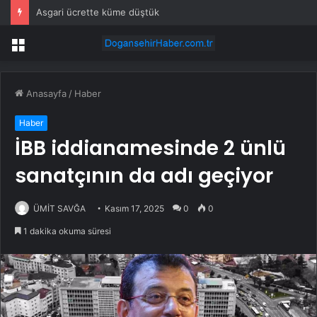
Asgari ücrette küme düştük
Menü
Anasayfa
/
Haber
Haber
İBB iddianamesinde 2 ünlü
sanatçının da adı geçiyor
ÜMİT SAVĞA
Kasım 17, 2025
0
0
1 dakika okuma süresi