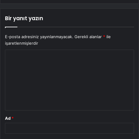
Bir yanıt yazın
E-posta adresiniz yayınlanmayacak.
Gerekli alanlar
*
ile
işaretlenmişlerdir
Y
o
r
u
m
*
Ad
*