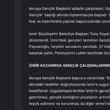
Avrupa Gençlik Başkenti adaylık çalışmaları, İz
Gençlik” başlığı altında toplanmasıyla başladı. Y
fuar ve hazırlıklarla yapılan başvurulardan oluml
İzmir Büyükşehir Belediye Başkanı Tunç Soyer’i
düzenlendi. İzmir’deki gençleri temsilen Genç
Payzanoğlu, heyetin sorularını yanıtladı. 27 K
kazanan şehir, Polonya’nın Lublin kentinde dü
İZMİR KAZANIRSA GENÇLİK ÇALIŞMALARINI
Avrupa Gençlik Başkenti başvuru sürecinde “Gen
altındaki hedefler doğrultusunda İzmir’e uygun 
hedeflendi. Uygulamayla birlikte İzmir’in gençli
getirilmesi, gençlik kimliğinin prestijinin artır
teşvik edilmesi ve korunması da diğer temel hed