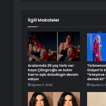
İlgili Makaleler
Aralarında 26 yaş farkı var:
Türkmenis
Kaya Çilingiroğlu ve Aslım
Gülşen’in k
Kan’ın aşkı doludizgin devam
“İsteyince 
ediyor
demek ki!”
Ağustos 5, 2026
Ağustos 5, 