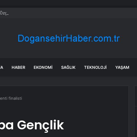
Özgür Özel’in İhtiyati Tedbir Başvurusunu Reddetti
FA
HABER
EKONOMI
SAĞLIK
TEKNOLOJI
YAŞAM
ti finalisti
pa Gençlik