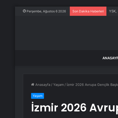
YSK, 
Perşembe, Ağustos 6 2026
Son Dakika Haberleri
ANASAY
Anasayfa
/
Yaşam
/
İzmir 2026 Avrupa Gençlik Başken
Yaşam
İzmir 2026 Avru