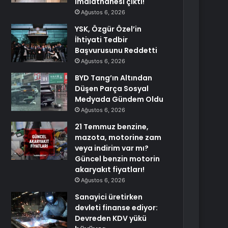
imalathanesi çıktı!
Ağustos 6, 2026
YSK, Özgür Özel’in
İhtiyati Tedbir
Başvurusunu Reddetti
Ağustos 6, 2026
BYD Tang’ın Altından
Düşen Parça Sosyal
Medyada Gündem Oldu
Ağustos 6, 2026
21 Temmuz benzine,
mazota, motorine zam
veya indirim var mı?
Güncel benzin motorin
akaryakıt fiyatları!
Ağustos 6, 2026
Sanayici üretirken
devleti finanse ediyor:
Devreden KDV yükü