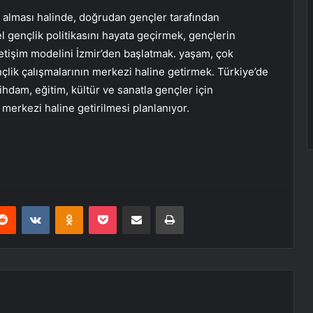
 alması halinde, doğrudan gençler tarafından
el gençlik politikasını hayata geçirmek, gençlerin
etişim modelini İzmir’den başlatmak. yaşam, çok
ençlik çalışmalarının merkezi haline getirmek. Türkiye’de
tihdam, eğitim, kültür ve sanatla gençler için
 merkezi haline getirilmesi planlanıyor.
erest
Reddit
VKontakte
Odnoklassniki
Pocket
E-Posta ile paylaş
Yazdır