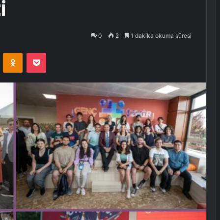
i
0
2
1 dakika okuma süresi
VKontakte
Odnoklassniki
Pocket