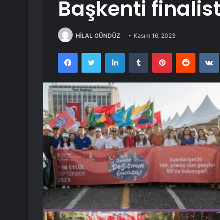
Başkenti finalist
HİLAL GÜNDÜZ
Kasım 16, 2023
Facebook
Twitter
LinkedIn
Tumblr
Pinterest
Reddit