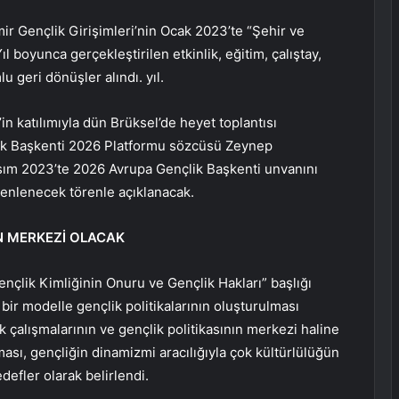
mir Gençlik Girişimleri’nin Ocak 2023’te “Şehir ve
ıl boyunca gerçekleştirilen etkinlik, eğitim, çalıştay,
u geri dönüşler alındı. yıl.
n katılımıyla dün Brüksel’de heyet toplantısı
lik Başkenti 2026 Platformu sözcüsü Zeynep
asım 2023’te 2026 Avrupa Gençlik Başkenti unvanını
zenlenecek törenle açıklanacak.
N MERKEZİ OLACAK
çlik Kimliğinin Onuru ve Gençlik Hakları” başlığı
bir modelle gençlik politikalarının oluşturulması
k çalışmalarının ve gençlik politikasının merkezi haline
ılması, gençliğin dinamizmi aracılığıyla çok kültürlülüğün
efler olarak belirlendi.