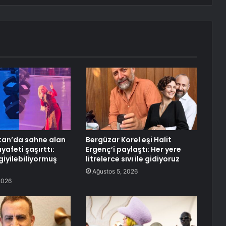
tan’da sahne alan
Bergüzar Korel eşi Halit
ıyafeti şaşırttı:
Ergenç’i paylaştı: Her yere
giyilebiliyormuş
litrelerce sıvı ile gidiyoruz
Ağustos 5, 2026
2026