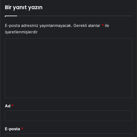
Bir yanıt yazın
E-posta adresiniz yayınlanmayacak.
Gerekli alanlar
*
ile
işaretlenmişlerdir
Y
o
r
u
m
*
Ad
*
E-posta
*