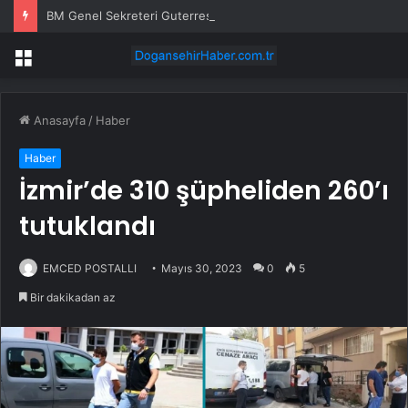
BM Genel Sekreteri Guterres’in Kıbrıs Özel Temsilcisi Holguin, Guterres’in Kıbrıs Ziyareti Öncesi Ankara’ya Geliyor
Menü
Anasayfa
/
Haber
Haber
İzmir’de 310 şüpheliden 260’ı
tutuklandı
EMCED POSTALLI
Mayıs 30, 2023
0
5
Bir dakikadan az