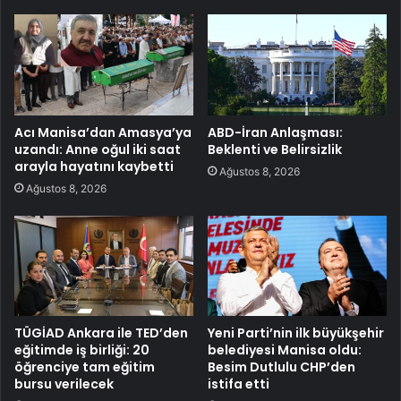
Acı Manisa’dan Amasya’ya
ABD-İran Anlaşması:
uzandı: Anne oğul iki saat
Beklenti ve Belirsizlik
arayla hayatını kaybetti
Ağustos 8, 2026
Ağustos 8, 2026
TÜGİAD Ankara ile TED’den
Yeni Parti’nin ilk büyükşehir
eğitimde iş birliği: 20
belediyesi Manisa oldu:
öğrenciye tam eğitim
Besim Dutlulu CHP’den
bursu verilecek
istifa etti