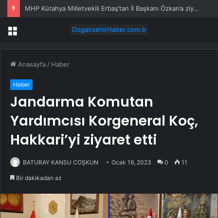
MHP Kütahya Milletvekili Erbaş’tan İl Başkanı Özkan’a ziyaret
Menü
Anasayfa
/
Haber
Haber
Jandarma Komutan
Yardımcısı Korgeneral Koç,
Hakkari’yi ziyaret etti
BATURAY KANSU COŞKUN
Ocak 19, 2023
0
11
Bir dakikadan az