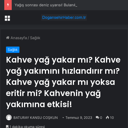
Yağış sonrası deniz uyarısı! Bulanık ve kötü kokulu suda yüzmeyin
Menü
Anasayfa
/
Sağlık
Sağlık
Kahve yağ yakar mı? Kahve
yağ yakımını hızlandırır mı?
Kahve yağ yakar mı yoksa
eritir mi? Kahvenin yağ
yakımına etkisi!
BATURAY KANSU COŞKUN
Temmuz 9, 2023
0
10
1 dakika okuma süresi