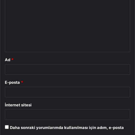
o
r
u
m
*
Ad
*
E-posta
*
İnternet sitesi
Daha sonraki yorumlarımda kullanılması için adım, e-posta