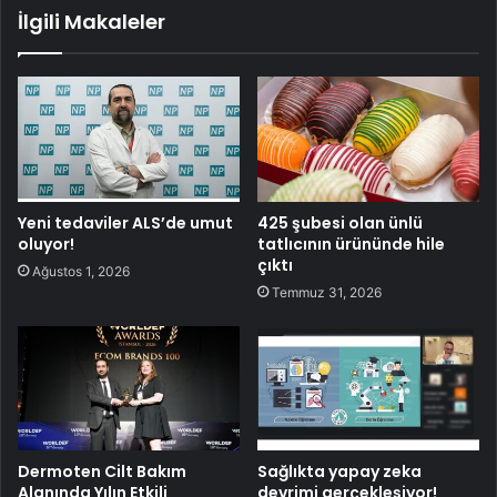
İlgili Makaleler
Yeni tedaviler ALS’de umut
425 şubesi olan ünlü
oluyor!
tatlıcının ürününde hile
çıktı
Ağustos 1, 2026
Temmuz 31, 2026
Dermoten Cilt Bakım
Sağlıkta yapay zeka
Alanında Yılın Etkili
devrimi gerçekleşiyor!