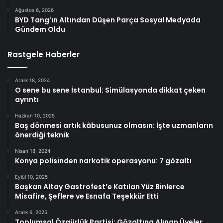
Ağustos 6, 2026
BYD Tang’ın Altından Düşen Parça Sosyal Medyada
Gündem Oldu
Rastgele Haberler
Aralık 18, 2024
O sene bu sene İstanbul: Simülasyonda dikkat çeken
ayrıntı
Haziran 10, 2025
Baş dönmesi artık kâbusunuz olmasın: İşte uzmanların
önerdiği teknik
Nisan 18, 2024
Konya polisinden narkotik operasyonu: 7 gözaltı
Eylül 10, 2025
Başkan Altay Gastrofest’e Katılan Yüz Binlerce
Misafire, Şeflere ve Esnafa Teşekkür Etti
Aralık 6, 2025
Toplumsal Özgürlük Partisi: Gözaltına Alınan Üyeler