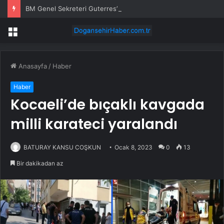
BM Genel Sekreteri Guterres’in Kıbrıs Özel Temsilcisi Holguin, Guterres’in Kıbrıs Ziyareti Öncesi Ankara’ya Geliyor
Menü
Anasayfa
/
Haber
Haber
Kocaeli’de bıçaklı kavgada
milli karateci yaralandı
BATURAY KANSU COŞKUN
Ocak 8, 2023
0
13
Bir dakikadan az