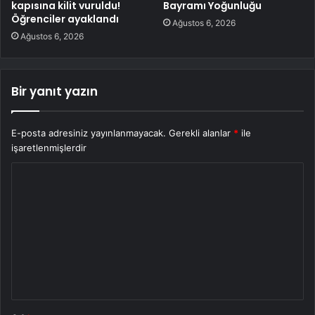
kapısına kilit vuruldu!
Bayramı Yoğunluğu
Öğrenciler ayaklandı
Ağustos 6, 2026
Ağustos 6, 2026
Bir yanıt yazın
E-posta adresiniz yayınlanmayacak.
Gerekli alanlar
*
ile
işaretlenmişlerdir
Y
o
r
u
m
*