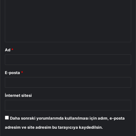
r
u
m
*
Ad
*
E-posta
*
İnternet sitesi
Daha sonraki yorumlarımda kullanılması için adım, e-posta
adresim ve site adresim bu tarayıcıya kaydedilsin.