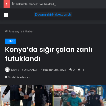
İstanbul’da market ve bakkallarda yeni uygulama devreye girdi
Menü
Anasayfa
/
Haber
Haber
Konya’da sığır çalan zanlı
tutuklandı
SAMET YORGANCI
Haziran 30, 2023
0
11
Bir dakikadan az