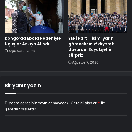
Kongo’da Ebola Nedeniyle
YENİ Partili isim ‘yarın
Uçuşlar Askıya Alındı
göreceksiniz’ diyerek
duyurdu: Büyükşehir
Ağustos 7, 2026
sürprizi
Ağustos 7, 2026
Bir yanıt yazın
E-posta adresiniz yayınlanmayacak.
Gerekli alanlar
*
ile
işaretlenmişlerdir
Y
o