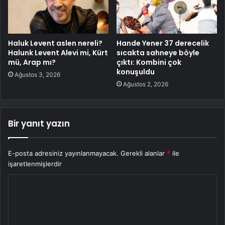
Haluk Levent aslen nereli?
Hande Yener 37 derecelik
Halunk Levent Alevi mi, Kürt
sıcakta sahneye böyle
mü, Arap mı?
çıktı: Kombini çok
konuşuldu
Ağustos 3, 2026
Ağustos 2, 2026
Bir yanıt yazın
E-posta adresiniz yayınlanmayacak.
Gerekli alanlar
*
ile
işaretlenmişlerdir
Y
o
r