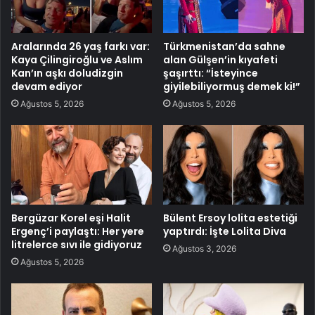
Aralarında 26 yaş farkı var:
Türkmenistan’da sahne
Kaya Çilingiroğlu ve Aslım
alan Gülşen’in kıyafeti
Kan’ın aşkı doludizgin
şaşırttı: “İsteyince
devam ediyor
giyilebiliyormuş demek ki!”
Ağustos 5, 2026
Ağustos 5, 2026
Bergüzar Korel eşi Halit
Bülent Ersoy lolita estetiği
Ergenç’i paylaştı: Her yere
yaptırdı: İşte Lolita Diva
litrelerce sıvı ile gidiyoruz
Ağustos 3, 2026
Ağustos 5, 2026