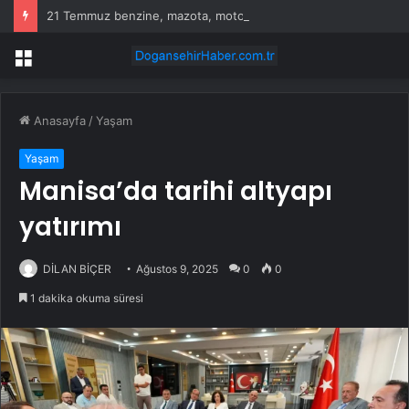
21 Temmuz benzine, mazota, motorine zam veya indirim var mı? Güncel benzin motorin akaryakıt fiyatları!
Menü
Anasayfa
/
Yaşam
Yaşam
Manisa’da tarihi altyapı
yatırımı
DİLAN BİÇER
Ağustos 9, 2025
0
0
1 dakika okuma süresi