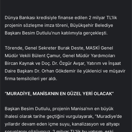
Dünya Bankası kredisiyle finanse edilen 2 milyar TL’lik
projenin sözleşme imza töreni, Büyükşehir Belediye
Başkanı Besim Dutlulu’nun katılımıyla gerçekleşti.
Törende, Genel Sekreter Burak Deste, MASKİ Genel
Müdür Vekili Bülent Çamur, Genel Müdür Yardımcıları
Bircan Kaynak ve Doç. Dr. Özgür Avşar, Yatırım ve İnşaat
Daire Başkanı Dr. Orhan Gökdemir ile yüklenici ve müşavir
firma temsilcileri yer aldı.
“MURADİYE, MANİSA’NIN EN GÜZEL YERİ OLACAK”
Başkan Besim Dutlulu, projenin Manisa’nın en büyük
ihalesi olarak tarihe geçtiğini vurgulayarak, “Muradiye’de
yıllardır devam eden içme suyu, kanalizasyon ve altyapı
sorunlarını çözüyoruz. 2 milyar TL’lik bu yatırım, eski