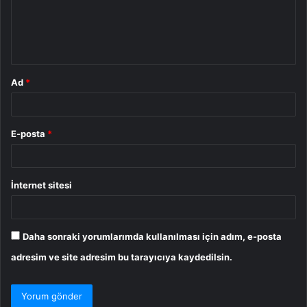
u
m
*
Ad
*
E-posta
*
İnternet sitesi
Daha sonraki yorumlarımda kullanılması için adım, e-posta
adresim ve site adresim bu tarayıcıya kaydedilsin.