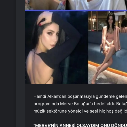
Hamdi Alkan’dan boşanmasıyla gündeme gele
programında Merve Boluğur’u hedef aldı. Boluğu
müzik sektörüne yöneldi ve sesi hiç hoş değild
“MERVE’NİN ANNESİ OLSAYDIM ONU DÖND