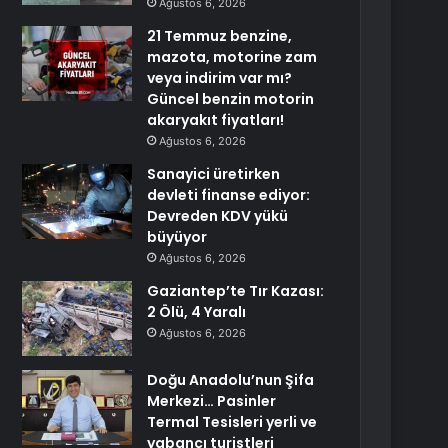
Ağustos 6, 2026
21 Temmuz benzine,
mazota, motorine zam
veya indirim var mı?
Güncel benzin motorin
akaryakıt fiyatları!
Ağustos 6, 2026
Sanayici üretirken
devleti finanse ediyor:
Devreden KDV yükü
büyüyor
Ağustos 6, 2026
Gaziantep’te Tır Kazası:
2 Ölü, 4 Yaralı
Ağustos 6, 2026
Doğu Anadolu’nun Şifa
Merkezi… Pasinler
Termal Tesisleri yerli ve
yabancı turistleri