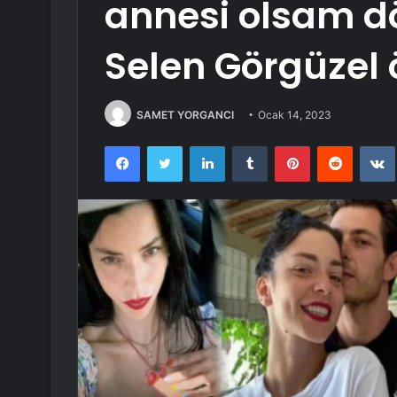
annesi olsam d
Selen Görgüzel 
SAMET YORGANCI
Ocak 14, 2023
Facebook
Twitter
LinkedIn
Tumblr
Pinterest
Reddit