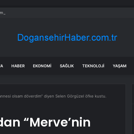
mmuz benzine, mazota, motorine zam veya indirim var mı? Güncel benzin 
FA
HABER
EKONOMI
SAĞLIK
TEKNOLOJI
YAŞAM
annesi olsam döverdim” diyen Selen Görgüzel öfke kustu.
dan “Merve’nin