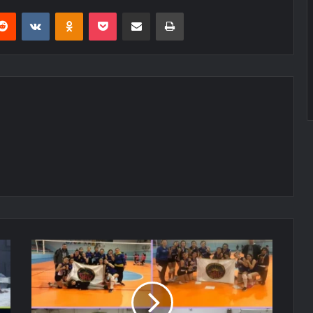
erest
Reddit
VKontakte
Odnoklassniki
Pocket
E-Posta ile paylaş
Yazdır