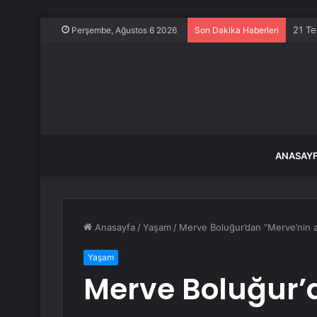
21 Te
Perşembe, Ağustos 6 2026
Son Dakika Haberleri
ANASAY
Anasayfa
/
Yaşam
/
Merve Boluğur’dan “Merve’nin 
Yaşam
Merve Boluğur’