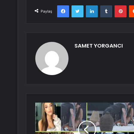
Facebook
Twitter
LinkedIn
Tumblr
Pint
Paylaş
SAMET YORGANCI