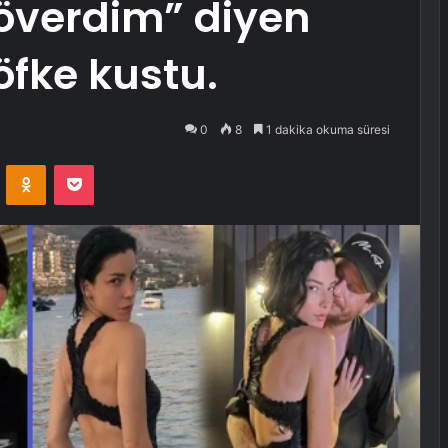
överdim” diyen
öfke kustu.
0
8
1 dakika okuma süresi
VKontakte
Odnoklassniki
Pocket