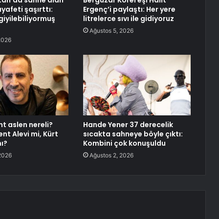
tan’da sahne alan
Bergüzar Korel eşi Halit
ıyafeti şaşırttı:
Ergenç’i paylaştı: Her yere
giyilebiliyormuş
litrelerce sıvı ile gidiyoruz
Ağustos 5, 2026
2026
t aslen nereli?
Hande Yener 37 derecelik
nt Alevi mi, Kürt
sıcakta sahneye böyle çıktı:
ı?
Kombini çok konuşuldu
2026
Ağustos 2, 2026