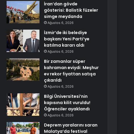
İran’dan gövde
gösterisi: Balistik füzeler
simge meydanda
Ağustos 6, 2026
İzmir’de iki belediye
başkanı Yeni Parti’ye
katılma kararı aldı
Ağustos 6, 2026
Bir zamanlar süper
kahraman eviydi: Meşhur
ev rekor fiyattan satışa
çıkarıldı
Ağustos 6, 2026
Bilgi Üniversitesi’nin
kapısına kilit vuruldu!
Öğrenciler ayaklandı
Ağustos 6, 2026
Deprem yaralarını saran
Malatya’da festival