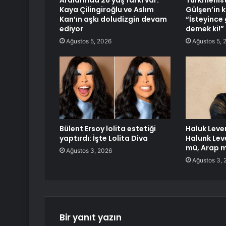
Aralarında 26 yaş farkı var:
Türkmenis
Kaya Çilingiroğlu ve Aslım
Gülşen’in k
Kan’ın aşkı doludizgin devam
“İsteyince 
ediyor
demek ki!”
Ağustos 5, 2026
Ağustos 5, 
Bülent Ersoy lolita estetiği
Haluk Leven
yaptırdı: İşte Lolita Diva
Halunk Leve
mü, Arap m
Ağustos 3, 2026
Ağustos 3, 
Bir yanıt yazın