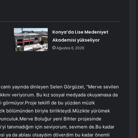
Konya’da Lise Medeniyet
Akademisi yükseliyor
Ağustos 6, 2026
canlı yayında dinleyen Selen Görgüzel, “Merve sevilen
hakkını veriyorum. Bu kız sosyal medyada okuyamasa da
gi görmüyor.Proje teklifi de bu yüzden müzik
zik bölümünden biriyle birlikteydi.Müzikte yürümek
 oyunculuk.Merve Boluğur yeni Bihter projesinde
e’yi tanımadığım için seviyorum, sevmem de.Bu kadar
esi ya da ablası olsaydım döverdim bu kadar önemli