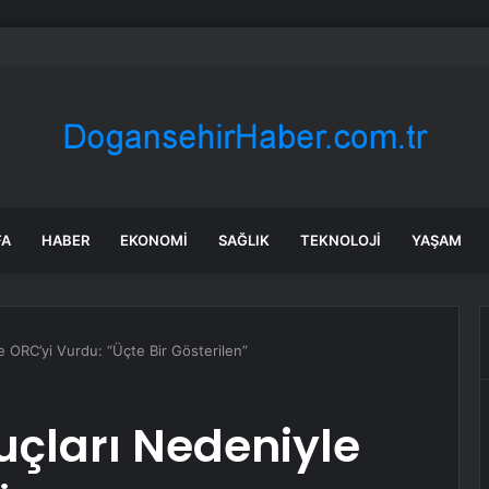
katliamının perde arkası ortaya çıktı
FA
HABER
EKONOMI
SAĞLIK
TEKNOLOJI
YAŞAM
 ORC’yi Vurdu: “Üçte Bir Gösterilen”
çları Nedeniyle