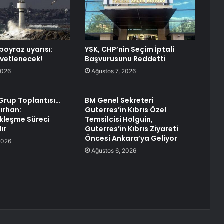
poyraz uyarısı:
YSK, CHP’nin Seçim İptali
vetlenecek!
Başvurusunu Reddetti
2026
Ağustos 7, 2026
Grup Toplantısı…
BM Genel Sekreteri
ırhan:
Guterres’in Kıbrıs Özel
kleşme Süreci
Temsilcisi Holguin,
ır
Guterres’in Kıbrıs Ziyareti
Öncesi Ankara’ya Geliyor
2026
Ağustos 6, 2026