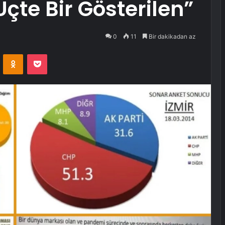
çte Bir Gösterilen”
0
11
Bir dakikadan az
VKontakte
Odnoklassniki
Pocket