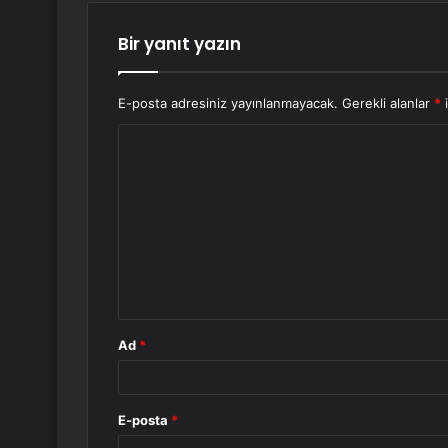
Bir yanıt yazın
E-posta adresiniz yayınlanmayacak.
Gerekli alanlar
*
i
Y
o
r
u
m
*
Ad
*
E-posta
*