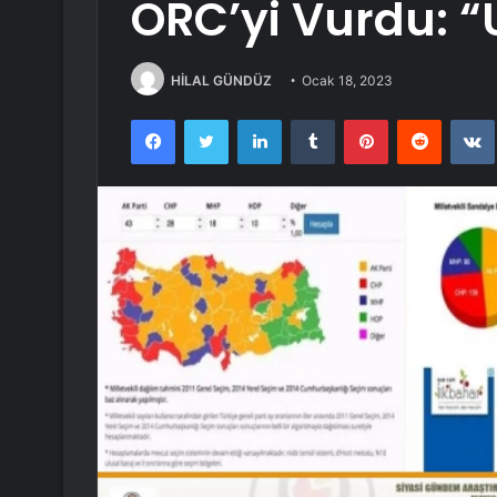
ORC’yi Vurdu: “Ü
HİLAL GÜNDÜZ
Ocak 18, 2023
Facebook
Twitter
LinkedIn
Tumblr
Pinterest
Reddit