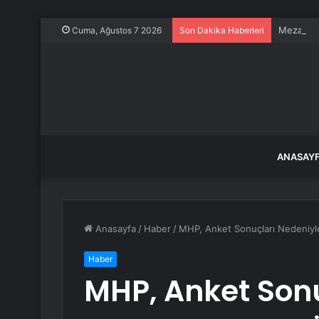
Mezarlık 
Cuma, Ağustos 7 2026
Son Dakika Haberleri
ANASAY
Anasayfa
/
Haber
/
MHP, Anket Sonuçları Nedeniyle
Haber
MHP, Anket Sonu