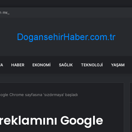
 mersini toplarken hayatının şokunu yaşadı: Ülke ayağa kalktı
FA
HABER
EKONOMI
SAĞLIK
TEKNOLOJI
YAŞAM
ogle Chrome sayfasına ‘sızdırmaya’ başladı
 reklamını Google