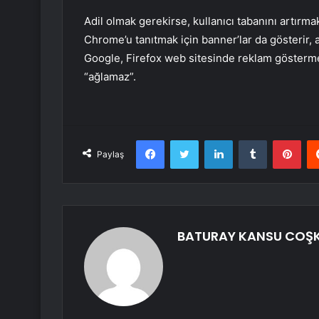
Adil olmak gerekirse, kullanıcı tabanını artırm
Chrome’u tanıtmak için banner’lar da gösterir, 
Google, Firefox web sitesinde reklam göstermez
“ağlamaz”.
Facebook
Twitter
LinkedIn
Tumblr
Pint
Paylaş
BATURAY KANSU COŞ