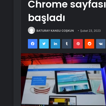
Chrome sayfası
başladı
BATURAY KANSU COŞKUN
Şubat 23, 2023
Facebook
Twitter
LinkedIn
Tumblr
Pinterest
Reddit