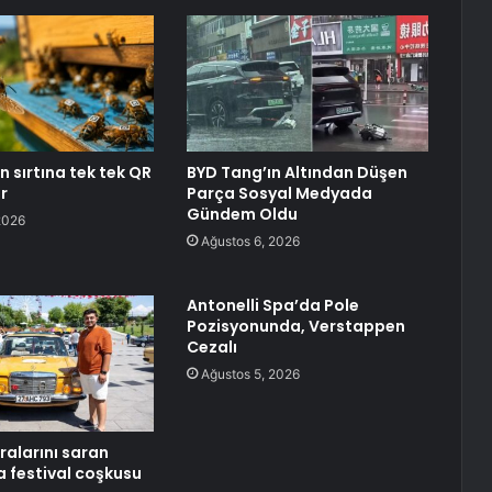
ın sırtına tek tek QR
BYD Tang’ın Altından Düşen
r
Parça Sosyal Medyada
Gündem Oldu
2026
Ağustos 6, 2026
Antonelli Spa’da Pole
Pozisyonunda, Verstappen
Cezalı
Ağustos 5, 2026
alarını saran
 festival coşkusu