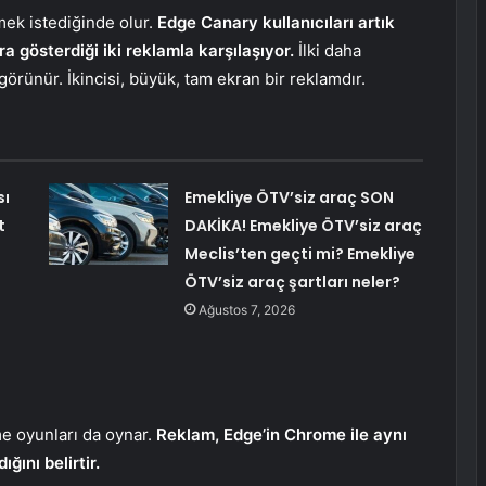
mek istediğinde olur.
Edge Canary kullanıcıları artık
a gösterdiği iki reklamla karşılaşıyor.
İlki daha
rünür. İkincisi, büyük, tam ekran bir reklamdır.
sı
Emekliye ÖTV’siz araç SON
t
DAKİKA! Emekliye ÖTV’siz araç
Meclis’ten geçti mi? Emekliye
ÖTV’siz araç şartları neler?
Ağustos 7, 2026
me oyunları da oynar.
Reklam, Edge’in Chrome ile aynı
ğını belirtir.