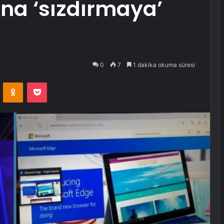
na ‘sızdırmaya’
0
7
1 dakika okuma süresi
VKontakte
Odnoklassniki
Pocket