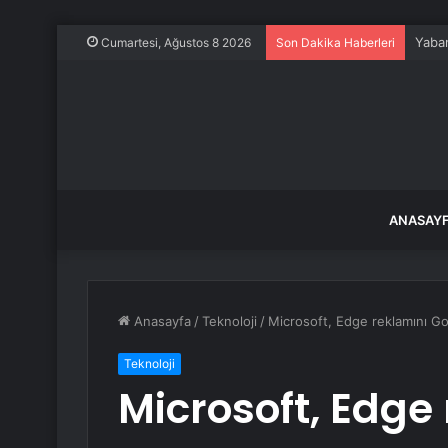
Yaban
Cumartesi, Ağustos 8 2026
Son Dakika Haberleri
ANASAY
Anasayfa
/
Teknoloji
/
Microsoft, Edge reklamını Go
Teknoloji
Microsoft, Edge