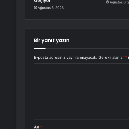
Geçiyor
Ağustos 6, 
Ağustos 6, 2026
Bir yanıt yazın
E-posta adresiniz yayınlanmayacak.
Gerekli alanlar
*
i
Y
o
r
u
m
*
Ad
*