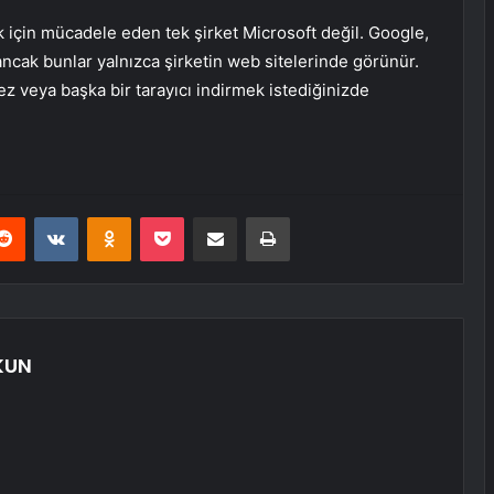
ak için mücadele eden tek şirket Microsoft değil. Google,
ancak bunlar yalnızca şirketin web sitelerinde görünür.
 veya başka bir tarayıcı indirmek istediğinizde
erest
Reddit
VKontakte
Odnoklassniki
Pocket
E-Posta ile paylaş
Yazdır
KUN