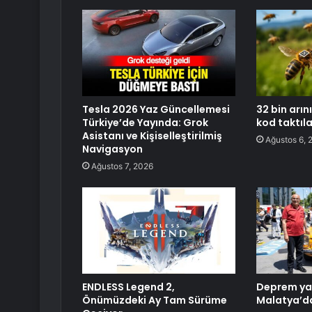
Tesla 2026 Yaz Güncellemesi
32 bin arın
Türkiye’de Yayında: Grok
kod taktıla
Asistanı ve Kişiselleştirilmiş
Ağustos 6, 
Navigasyon
Ağustos 7, 2026
ENDLESS Legend 2,
Deprem yar
Önümüzdeki Ay Tam Sürüme
Malatya’da