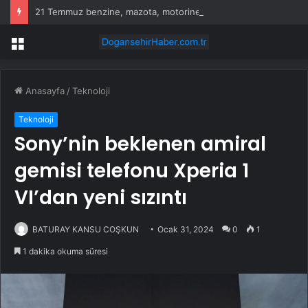
21 Temmuz benzine, mazota, motorine zam veya indirim var mı? Güncel benzin motorin akaryakıt fiyatları!
Menü
Anasayfa
/
Teknoloji
Teknoloji
Sony’nin beklenen amiral
gemisi telefonu Xperia 1
VI’dan yeni sızıntı
BATURAY KANSU COŞKUN
Ocak 31, 2024
0
1
1 dakika okuma süresi