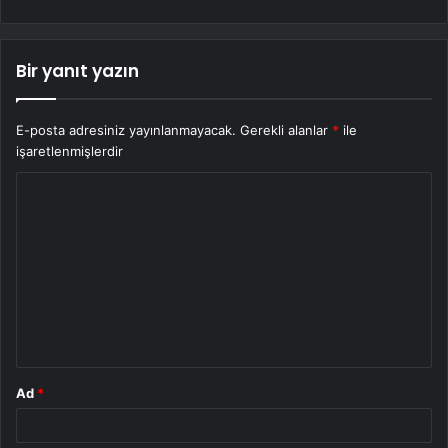
Bir yanıt yazın
E-posta adresiniz yayınlanmayacak.
Gerekli alanlar
*
ile
işaretlenmişlerdir
Y
o
r
u
m
*
Ad
*