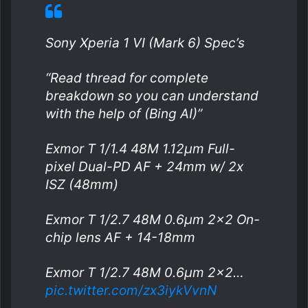
Sony Xperia 1 VI (Mark 6) Spec’s
“Read thread for complete
breakdown so you can understand
with the help of (Bing AI)”
Exmor T 1/1.4 48M 1.12μm Full-
pixel Dual-PD AF + 24mm w/ 2x
ISZ (48mm)
Exmor T 1/2.7 48M 0.6μm 2×2 On-
chip lens AF + 14-18mm
Exmor T 1/2.7 48M 0.6μm 2×2…
pic.twitter.com/zx3iykVvnN