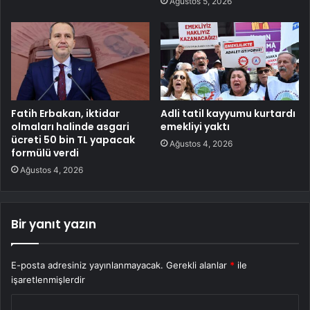
Ağustos 5, 2026
Fatih Erbakan, iktidar
Adli tatil kayyumu kurtardı
olmaları halinde asgari
emekliyi yaktı
ücreti 50 bin TL yapacak
Ağustos 4, 2026
formülü verdi
Ağustos 4, 2026
Bir yanıt yazın
E-posta adresiniz yayınlanmayacak.
Gerekli alanlar
*
ile
işaretlenmişlerdir
Y