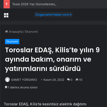
Tesla 2026 Yaz Güncellemesi Türkiye’de Yayında: Grok Asistanı ve Kişiselleştirilmiş Navigasyon
Menü
Anasayfa
/
Ekonomi
Ekonomi
Toroslar EDAŞ, Kilis’te yılın 9
ayında bakım, onarım ve
yatırımlarını sürdürdü
SAMET YORGANCI
Kasım 24, 2022
0
10
1 dakika okuma süresi
Toroslar EDAŞ, Kilis’te kesintisiz elektrik dağıtımı