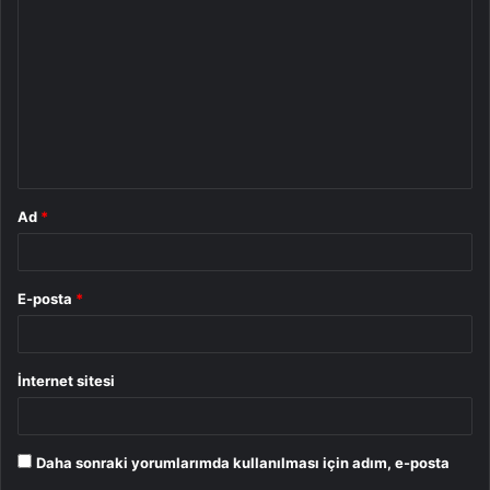
o
r
u
m
*
Ad
*
E-posta
*
İnternet sitesi
Daha sonraki yorumlarımda kullanılması için adım, e-posta