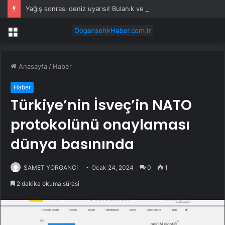
Yağış sonrası deniz uyarısı! Bulanık ve kötü kokulu suda yüzmeyin
Menü
Anasayfa
/
Haber
Haber
Türkiye’nin İsveç’in NATO
protokolünü onaylaması
dünya basınında
SAMET YORGANCI
Ocak 24, 2024
0
1
2 dakika okuma süresi