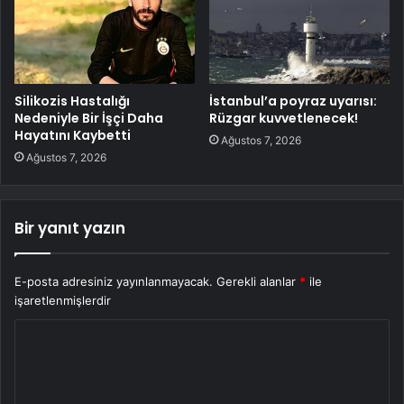
Silikozis Hastalığı
İstanbul’a poyraz uyarısı:
Nedeniyle Bir İşçi Daha
Rüzgar kuvvetlenecek!
Hayatını Kaybetti
Ağustos 7, 2026
Ağustos 7, 2026
Bir yanıt yazın
E-posta adresiniz yayınlanmayacak.
Gerekli alanlar
*
ile
işaretlenmişlerdir
Y
o
r