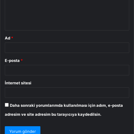
u
m
*
Ad
*
E-posta
*
İnternet sitesi
Daha sonraki yorumlarımda kullanılması için adım, e-posta
adresim ve site adresim bu tarayıcıya kaydedilsin.