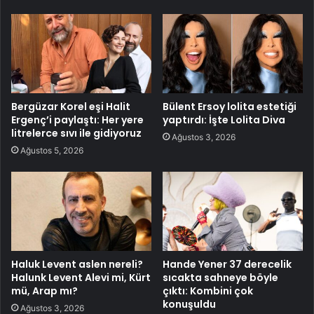
Bergüzar Korel eşi Halit
Bülent Ersoy lolita estetiği
Ergenç’i paylaştı: Her yere
yaptırdı: İşte Lolita Diva
litrelerce sıvı ile gidiyoruz
Ağustos 3, 2026
Ağustos 5, 2026
Haluk Levent aslen nereli?
Hande Yener 37 derecelik
Halunk Levent Alevi mi, Kürt
sıcakta sahneye böyle
mü, Arap mı?
çıktı: Kombini çok
konuşuldu
Ağustos 3, 2026