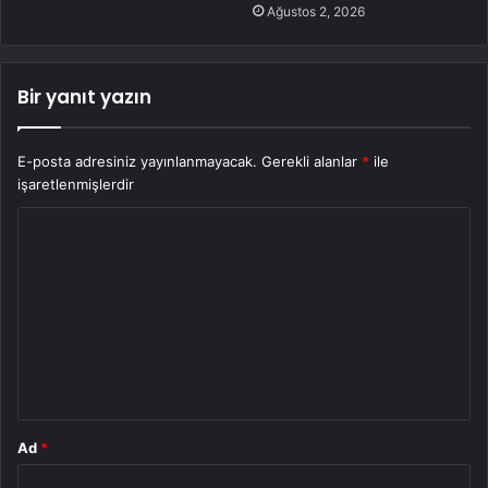
Ağustos 2, 2026
Bir yanıt yazın
E-posta adresiniz yayınlanmayacak.
Gerekli alanlar
*
ile
işaretlenmişlerdir
Y
o
r
u
m
*
Ad
*