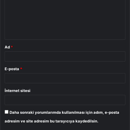
r
u
m
*
Ad
*
E-posta
*
İnternet sitesi
Daha sonraki yorumlarımda kullanılması için adım, e-posta
adresim ve site adresim bu tarayıcıya kaydedilsin.