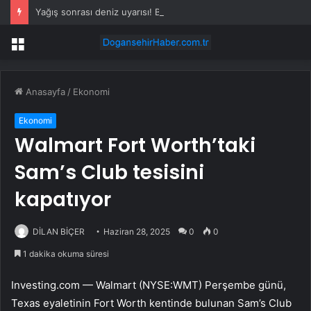
Yağış sonrası deniz uyarısı! Bulanık ve kötü kokulu suda yüzmeyin
Menü
Anasayfa
/
Ekonomi
Ekonomi
Walmart Fort Worth’taki
Sam’s Club tesisini
kapatıyor
DİLAN BİÇER
Haziran 28, 2025
0
0
1 dakika okuma süresi
Investing.com — Walmart (NYSE:
WMT
) Perşembe günü,
Texas eyaletinin Fort Worth kentinde bulunan Sam’s Club