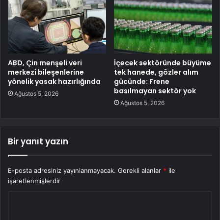
ABD, Çin menşeli veri
İçecek sektöründe büyüme
merkezi bileşenlerine
tek hanede, gözler alım
yönelik yasak hazırlığında
gücünde: Frene
basılmayan sektör yok
Ağustos 5, 2026
Ağustos 5, 2026
Bir yanıt yazın
E-posta adresiniz yayınlanmayacak.
Gerekli alanlar
*
ile
işaretlenmişlerdir
Y
o