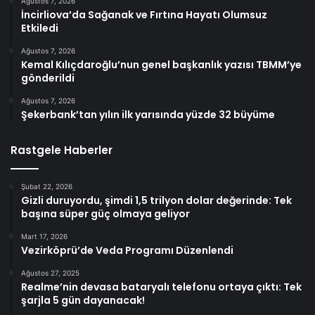
Ağustos 7, 2026
İncirliova’da Sağanak ve Fırtına Hayatı Olumsuz
Etkiledi
Ağustos 7, 2026
Kemal Kılıçdaroğlu’nun genel başkanlık yazısı TBMM’ye
gönderildi
Ağustos 7, 2026
Şekerbank’tan yılın ilk yarısında yüzde 32 büyüme
Rastgele Haberler
Şubat 22, 2026
Gizli duruyordu, şimdi 1,5 trilyon dolar değerinde: Tek
başına süper güç olmaya geliyor
Mart 17, 2026
Vezirköprü’de Veda Programı Düzenlendi
Ağustos 27, 2025
Realme’nin devasa bataryalı telefonu ortaya çıktı: Tek
şarjla 5 gün dayanacak!