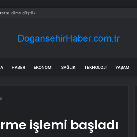
crette küme düştük
FA
HABER
EKONOMI
SAĞLIK
TEKNOLOJI
YAŞAM
dı
rme işlemi başladı