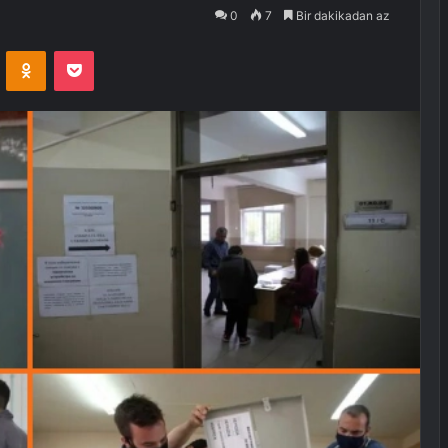
0
7
Bir dakikadan az
VKontakte
Odnoklassniki
Pocket