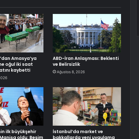
a’dan Amasya’ya
ABD-İran Anlaşması: Beklenti
e oğul iki saat
ve Belirsizlik
atını kaybetti
Ağustos 8, 2026
2026
nin ilk büyükşehir
İstanbul’da market ve
 Manisa oldu: Besim
bakkallarda yeni uygulama