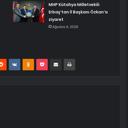
MHP Kütahya Milletvekili
Erbaş’tan İl Başkanı Özkan’a
ziyaret
Ağustos 9, 2026
erest
Reddit
VKontakte
Odnoklassniki
Pocket
E-Posta ile paylaş
Yazdır