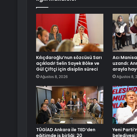
Kılıçdaroğlu’nun sözcüsü Sarı
Acı Manis
açıkladı! Selin Sayek Böke ve
uzandı: Ann
Gül Çiftçi için disiplin süreci
arayla hay
Ağustos 8, 2026
Ağustos 8, 
TÜGİAD Ankara ile TED’den
Yeni Parti’
eğitimde iş birliği: 20
belediyesi