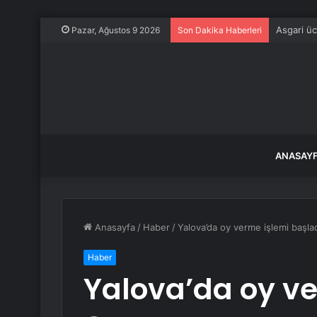
Asgari ü
Pazar, Ağustos 9 2026
Son Dakika Haberleri
ANASAY
Anasayfa
/
Haber
/
Yalova’da oy verme işlemi başla
Haber
Yalova’da oy ve