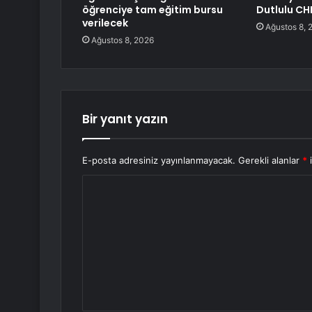
öğrenciye tam eğitim bursu
Dutlulu CHP
verilecek
Ağustos 8, 
Ağustos 8, 2026
Bir yanıt yazın
E-posta adresiniz yayınlanmayacak.
Gerekli alanlar
*
i
Y
o
r
u
m
*