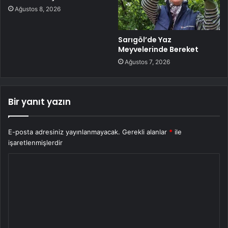
Ağustos 8, 2026
Sarıgöl’de Yaz
Meyvelerinde Bereket
Ağustos 7, 2026
Bir yanıt yazın
E-posta adresiniz yayınlanmayacak.
Gerekli alanlar
*
ile
işaretlenmişlerdir
Y
o
r
u
m