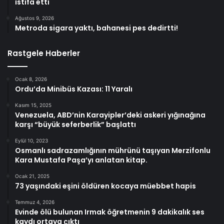
istifa etti
Ağustos 9, 2026
Metroda sigara yaktı, bahanesi pes dedirtti!
Rastgele Haberler
Ocak 8, 2026
Ordu’da Minibüs Kazası: 11 Yaralı
Kasım 15, 2025
Venezuela, ABD’nin Karayipler’deki askeri yığınağına
karşı “büyük seferberlik” başlattı
Eylül 10, 2023
Osmanlı sadrazamlığının mührünü taşıyan Merzifonlu
Kara Mustafa Paşa’yı anlatan kitap.
Ocak 21, 2025
73 yaşındaki eşini öldüren kocaya müebbet hapis
Temmuz 4, 2026
Evinde ölü bulunan Irmak öğretmenin 9 dakikalık ses
kaydı ortaya çıktı