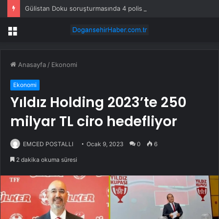
Gülistan Doku soruşturmasında 4 polis tutuklandı
Menü
Anasayfa
/
Ekonomi
Ekonomi
Yıldız Holding 2023’te 250
milyar TL ciro hedefliyor
EMCED POSTALLI
Ocak 9, 2023
0
6
2 dakika okuma süresi