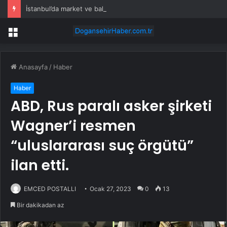
İstanbul’da market ve bakkallarda yeni uygulama devreye girdi
Menü
Anasayfa
/
Haber
Haber
ABD, Rus paralı asker şirketi
Wagner’i resmen
“uluslararası suç örgütü”
ilan etti.
EMCED POSTALLI
Ocak 27, 2023
0
13
Bir dakikadan az