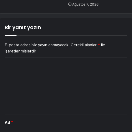
Ağustos 7, 2026
Bir yanıt yazın
E-posta adresiniz yayınlanmayacak.
Gerekli alanlar
*
ile
işaretlenmişlerdir
Y
o
r
u
m
*
Ad
*