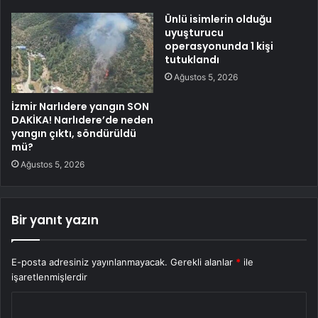
Ünlü isimlerin olduğu
uyuşturucu
operasyonunda 1 kişi
tutuklandı
Ağustos 5, 2026
İzmir Narlıdere yangın SON
DAKİKA! Narlıdere’de neden
yangın çıktı, söndürüldü
mü?
Ağustos 5, 2026
Bir yanıt yazın
E-posta adresiniz yayınlanmayacak.
Gerekli alanlar
*
ile
işaretlenmişlerdir
Y