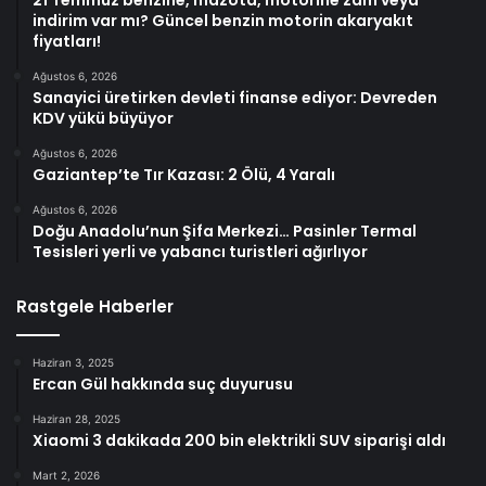
21 Temmuz benzine, mazota, motorine zam veya
indirim var mı? Güncel benzin motorin akaryakıt
fiyatları!
Ağustos 6, 2026
Sanayici üretirken devleti finanse ediyor: Devreden
KDV yükü büyüyor
Ağustos 6, 2026
Gaziantep’te Tır Kazası: 2 Ölü, 4 Yaralı
Ağustos 6, 2026
Doğu Anadolu’nun Şifa Merkezi… Pasinler Termal
Tesisleri yerli ve yabancı turistleri ağırlıyor
Rastgele Haberler
Haziran 3, 2025
Ercan Gül hakkında suç duyurusu
Haziran 28, 2025
Xiaomi 3 dakikada 200 bin elektrikli SUV siparişi aldı
Mart 2, 2026