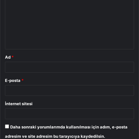
o
r
u
m
*
Ad
*
E-posta
*
İnternet sitesi
Daha sonraki yorumlarımda kullanılması için adım, e-posta
adresim ve site adresim bu tarayıcıya kaydedilsin.