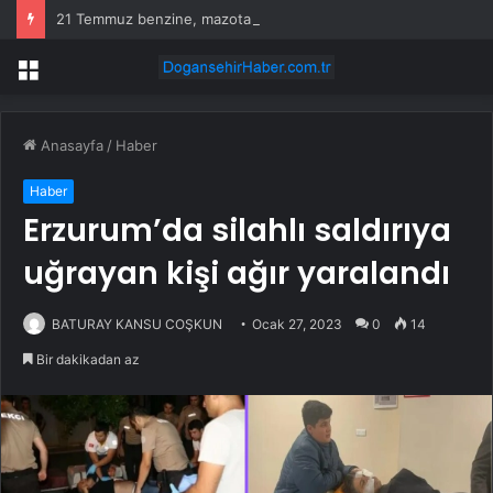
21 Temmuz benzine, mazota, motorine zam veya indirim var mı? Güncel benzin motorin akaryakıt fiyatları!
Menü
Anasayfa
/
Haber
Haber
Erzurum’da silahlı saldırıya
uğrayan kişi ağır yaralandı
BATURAY KANSU COŞKUN
Ocak 27, 2023
0
14
Bir dakikadan az