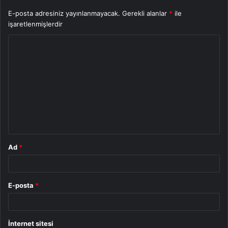
E-posta adresiniz yayınlanmayacak.
Gerekli alanlar
*
ile
işaretlenmişlerdir
Y
o
r
u
m
*
Ad
*
E-posta
*
İnternet sitesi