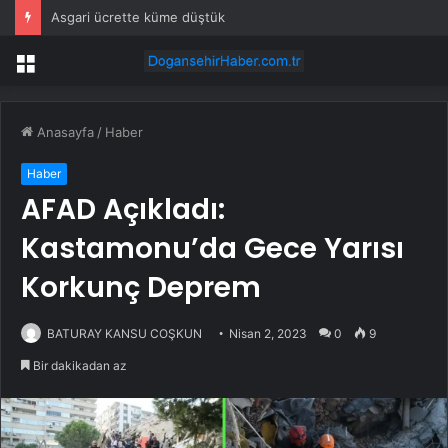
Asgari ücrette küme düştük
Menü
Anasayfa
/
Haber
Haber
AFAD Açıkladı:
Kastamonu’da Gece Yarısı
Korkunç Deprem
BATURAY KANSU COŞKUN
Nisan 2, 2023
0
9
Bir dakikadan az