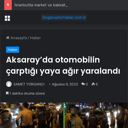
İstanbul’da market ve bakkallarda yeni uygulama devreye girdi
Menü
Anasayfa
/
Haber
Haber
Aksaray’da otomobilin
çarptığı yaya ağır yaralandı
SAMET YORGANCI
Ağustos 9, 2023
0
6
1 dakika okuma süresi