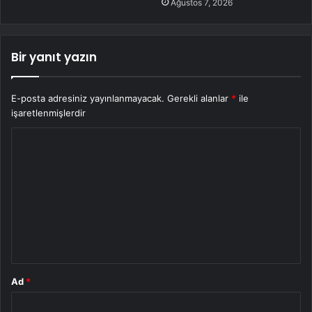
Ağustos 7, 2026
Bir yanıt yazın
E-posta adresiniz yayınlanmayacak.
Gerekli alanlar
*
ile
işaretlenmişlerdir
Y
o
r
u
m
*
Ad
*