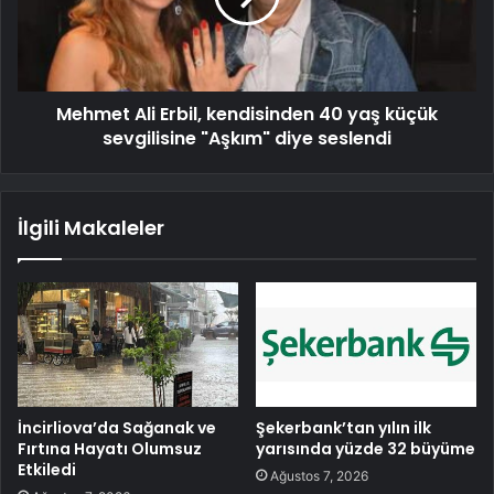
Mehmet Ali Erbil, kendisinden 40 yaş küçük
sevgilisine "Aşkım" diye seslendi
İlgili Makaleler
İncirliova’da Sağanak ve
Şekerbank’tan yılın ilk
Fırtına Hayatı Olumsuz
yarısında yüzde 32 büyüme
Etkiledi
Ağustos 7, 2026