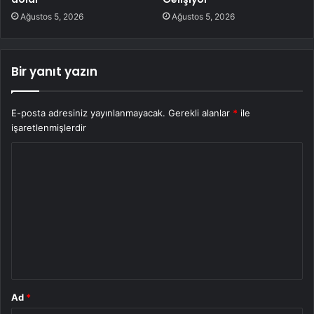
Ağustos 5, 2026
Ağustos 5, 2026
Bir yanıt yazın
E-posta adresiniz yayınlanmayacak.
Gerekli alanlar
*
ile
işaretlenmişlerdir
Y
o
r
u
m
*
Ad
*