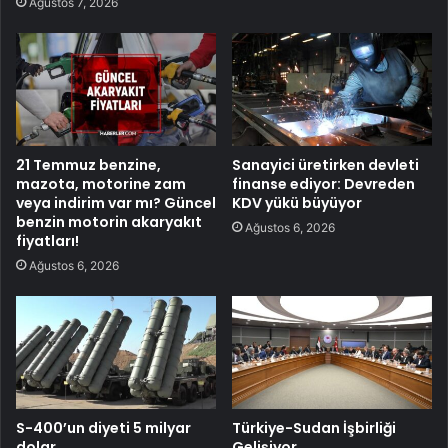
Ağustos 7, 2026
21 Temmuz benzine,
Sanayici üretirken devleti
mazota, motorine zam
finanse ediyor: Devreden
veya indirim var mı? Güncel
KDV yükü büyüyor
benzin motorin akaryakıt
Ağustos 6, 2026
fiyatları!
Ağustos 6, 2026
S-400’un diyeti 5 milyar
Türkiye-Sudan İşbirliği
dolar
Gelişiyor