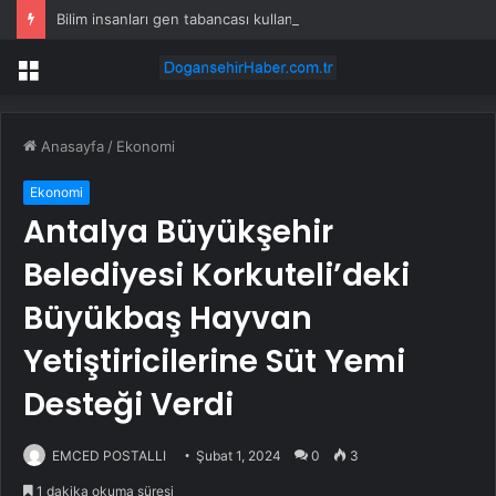
Bilim insanları gen tabancası kullanarak marulun içinde et üretti
Menü
Anasayfa
/
Ekonomi
Ekonomi
Antalya Büyükşehir
Belediyesi Korkuteli’deki
Büyükbaş Hayvan
Yetiştiricilerine Süt Yemi
Desteği Verdi
EMCED POSTALLI
Şubat 1, 2024
0
3
1 dakika okuma süresi