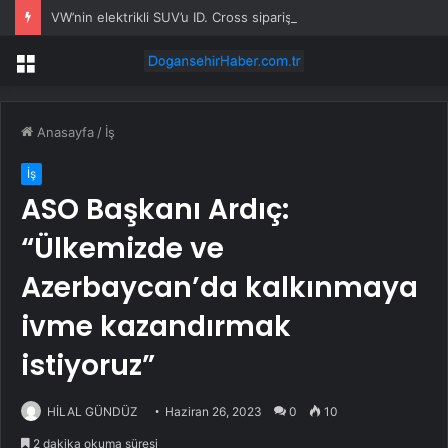
VW’nin elektrikli SUV’u ID. Cross siparişe açıldı
Menü
Anasayfa
/
İş
İş
ASO Başkanı Ardıç:
“Ülkemizde ve
Azerbaycan’da kalkınmaya
ivme kazandırmak
istiyoruz”
HİLAL GÜNDÜZ
Haziran 26, 2023
0
10
2 dakika okuma süresi