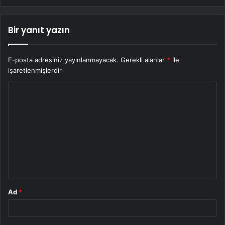
Bir yanıt yazın
E-posta adresiniz yayınlanmayacak.
Gerekli alanlar
*
ile
işaretlenmişlerdir
Y
o
r
u
m
*
Ad
*