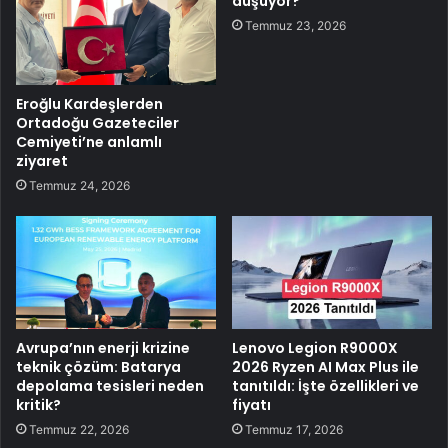
düşüyor?
Temmuz 23, 2026
Eroğlu Kardeşlerden
Ortadoğu Gazeteciler
Cemiyeti’ne anlamlı
ziyaret
Temmuz 24, 2026
Avrupa’nın enerji krizine
Lenovo Legion R9000X
teknik çözüm: Batarya
2026 Ryzen AI Max Plus ile
depolama tesisleri neden
tanıtıldı: İşte özellikleri ve
kritik?
fiyatı
Temmuz 22, 2026
Temmuz 17, 2026