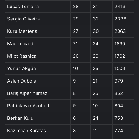
Lucas Torreira
28
31
2413
Sergio Oliveira
29
32
2336
Kuru Mertens
27
30
2063
Mauro Icardi
21
24
1890
Milot Rashica
20
26
1702
Yunus Akgün
10
25
1006
Aslan Dubois
9
21
979
Barış Alper Yılmaz
8
25
852
Patrick van Aanholt
9
10
804
Berkan Kulu
6
24
753
Kazımcan Karataş
8
11.
724