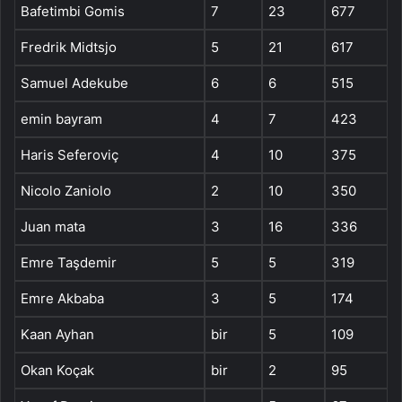
Bafetimbi Gomis
7
23
677
Fredrik Midtsjo
5
21
617
Samuel Adekube
6
6
515
emin bayram
4
7
423
Haris Seferoviç
4
10
375
Nicolo Zaniolo
2
10
350
Juan mata
3
16
336
Emre Taşdemir
5
5
319
Emre Akbaba
3
5
174
Kaan Ayhan
bir
5
109
Okan Koçak
bir
2
95