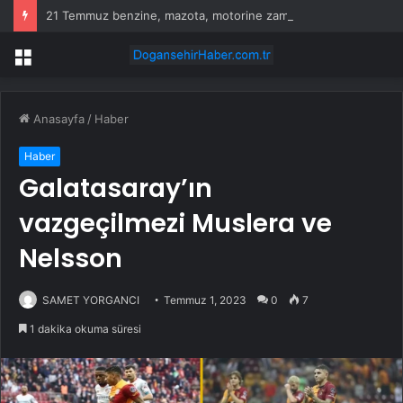
21 Temmuz benzine, mazota, motorine zam veya indirim var mı? Güncel benzin motorin akaryakıt fiyatları!
Menü
Anasayfa
/
Haber
Haber
Galatasaray’ın
vazgeçilmezi Muslera ve
Nelsson
SAMET YORGANCI
Temmuz 1, 2023
0
7
1 dakika okuma süresi