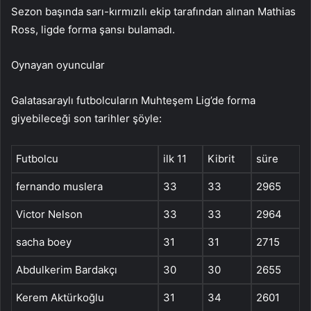
Sezon başında sarı-kırmızılı ekip tarafından alınan Mathias
Ross, ligde forma şansı bulamadı.
Oynayan oyuncular
Galatasaraylı futbolcuların Muhteşem Lig’de forma
giyebileceği son tarihler şöyle:
Futbolcu
ilk 11
Kibrit
süre
fernando muslera
33
33
2965
Victor Nelson
33
33
2964
sacha boey
31
31
2715
Abdulkerim Bardakçı
30
30
2655
Kerem Aktürkoğlu
31
34
2601