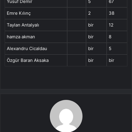
Yusuf Demir
5
67
Emre Kılınç
2
38
Taylan Antalyalı
bir
12
hamza akman
bir
8
Alexandru Cicaldau
bir
5
Özgür Baran Aksaka
bir
bir