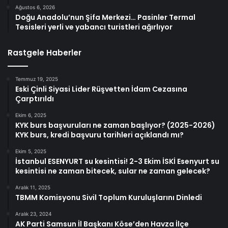
Ağustos 6, 2026
Doğu Anadolu’nun Şifa Merkezi… Pasinler Termal
Tesisleri yerli ve yabancı turistleri ağırlıyor
Rastgele Haberler
Temmuz 19, 2025
Eski Çinli Siyasi Lider Rüşvetten İdam Cezasına
Çarptırıldı
Ekim 6, 2025
KYK burs başvuruları ne zaman başlıyor? (2025-2026)
KYK burs, kredi başvuru tarihleri açıklandı mı?
Ekim 5, 2025
İstanbul ESENYURT su kesintisi! 2-3 Ekim İSKİ Esenyurt su
kesintisi ne zaman bitecek, sular ne zaman gelecek?
Aralık 11, 2025
TBMM Komisyonu Sivil Toplum Kuruluşlarını Dinledi
Aralık 23, 2024
AK Parti Samsun İl Başkanı Köse’den Havza İlçe