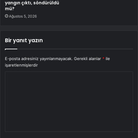
yangın çıktı, söndürüldü
mü?
Ağustos 5, 2026
Bir yanıt yazın
E-posta adresiniz yayınlanmayacak.
Gerekli alanlar
*
ile
işaretlenmişlerdir
Y
o
r
u
m
*