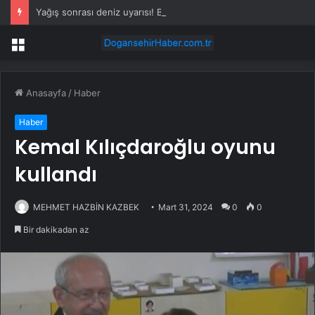
Yağış sonrası deniz uyarısı! Bulanık ve kötü kokulu suda yüzmeyin
Menü
Anasayfa
/
Haber
Haber
Kemal Kılıçdaroğlu oyunu
kullandı
MEHMET HAZBİN KAZBEK
Mart 31, 2024
0
0
Bir dakikadan az