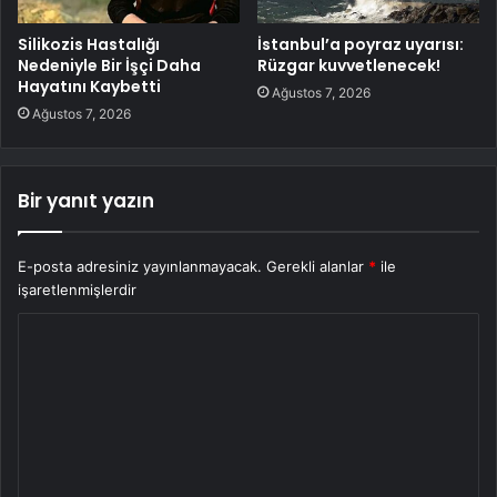
Silikozis Hastalığı
İstanbul’a poyraz uyarısı:
Nedeniyle Bir İşçi Daha
Rüzgar kuvvetlenecek!
Hayatını Kaybetti
Ağustos 7, 2026
Ağustos 7, 2026
Bir yanıt yazın
E-posta adresiniz yayınlanmayacak.
Gerekli alanlar
*
ile
işaretlenmişlerdir
Y
o
r
u
m
*