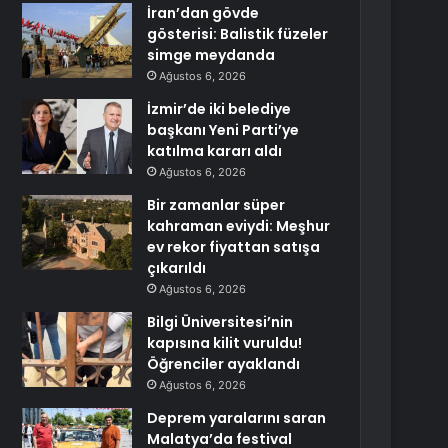
İran’dan gövde
gösterisi: Balistik füzeler
simge meydanda
Ağustos 6, 2026
İzmir’de iki belediye
başkanı Yeni Parti’ye
katılma kararı aldı
Ağustos 6, 2026
Bir zamanlar süper
kahraman eviydi: Meşhur
ev rekor fiyattan satışa
çıkarıldı
Ağustos 6, 2026
Bilgi Üniversitesi’nin
kapısına kilit vuruldu!
Öğrenciler ayaklandı
Ağustos 6, 2026
Deprem yaralarını saran
Malatya’da festival