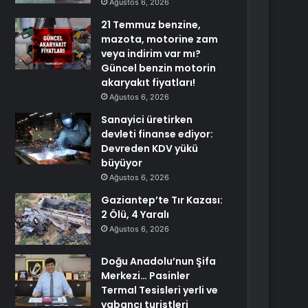
Ağustos 6, 2026
21 Temmuz benzine,
mazota, motorine zam
veya indirim var mı?
Güncel benzin motorin
akaryakıt fiyatları!
Ağustos 6, 2026
Sanayici üretirken
devleti finanse ediyor:
Devreden KDV yükü
büyüyor
Ağustos 6, 2026
Gaziantep’te Tır Kazası:
2 Ölü, 4 Yaralı
Ağustos 6, 2026
Doğu Anadolu’nun Şifa
Merkezi… Pasinler
Termal Tesisleri yerli ve
yabancı turistleri