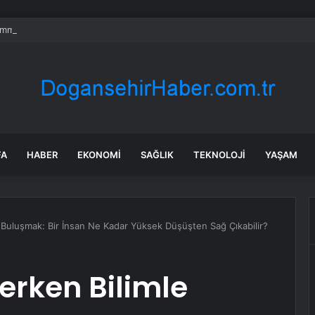
mmuz benzine, mazota, motorine zam veya indirim var mı? Güncel benzin 
FA
HABER
EKONOMI
SAĞLIK
TEKNOLOJI
YAŞAM
 Buluşmak: Bir İnsan Ne Kadar Yüksek Düşüşten Sağ Çıkabilir?
erken Bilimle