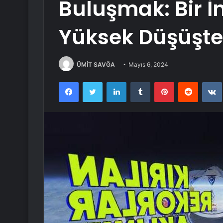
Buluşmak: Bir 
Yüksek Düşüşten
ÜMİT SAVĞA
Mayıs 6, 2024
Facebook
Twitter
LinkedIn
Tumblr
Pinterest
Reddit