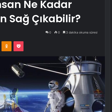
İnsan Ne Kadar
 Sağ Çıkabilir?
0
0
3 dakika okuma süresi
VKontakte
Odnoklassniki
Pocket