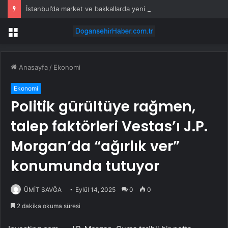
İstanbul’da market ve bakkallarda yeni uygulama devreye girdi
Menü
Anasayfa
/
Ekonomi
Ekonomi
Politik gürültüye rağmen,
talep faktörleri Vestas’ı J.P.
Morgan’da “ağırlık ver”
konumunda tutuyor
ÜMİT SAVĞA
Eylül 14, 2025
0
0
2 dakika okuma süresi