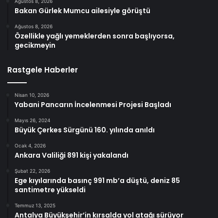
Ağustos 8, 2026
Bakan Gürlek Mumcu ailesiyle görüştü
Ağustos 8, 2026
Özellikle yağlı yemeklerden sonra başlıyorsa,
gecikmeyin
Rastgele Haberler
Nisan 10, 2026
Yabani Pancarın İncelenmesi Projesi Başladı
Mayıs 26, 2024
Büyük Çerkes Sürgünü 160. yılında anıldı
Ocak 4, 2026
Ankara Valiliği 891 kişi yakalandı
Şubat 22, 2026
Ege kıyılarında basınç 991 mb’a düştü, deniz 85
santimetre yükseldi
Temmuz 13, 2025
Antalya Büyükşehir’in kırsalda yol atağı sürüyor