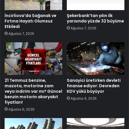
İncirliova’da Sağanak ve
Şekerbank’tan yılın ilk
Fırtına Hayatı Olumsuz
yarısında yüzde 32 büyüme
Etkiledi
Ağustos 7, 2026
Ağustos 7, 2026
21 Temmuz benzine,
Sanayici üretirken devleti
mazota, motorine zam
finanse ediyor: Devreden
veya indirim var mı? Güncel
KDV yükü büyüyor
benzin motorin akaryakıt
Ağustos 6, 2026
fiyatları!
Ağustos 6, 2026