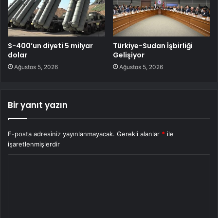
S-400’un diyeti 5 milyar
Türkiye-Sudan İşbirliği
dolar
Gelişiyor
Ağustos 5, 2026
Ağustos 5, 2026
Bir yanıt yazın
E-posta adresiniz yayınlanmayacak.
Gerekli alanlar
*
ile
işaretlenmişlerdir
Y
o
r
u