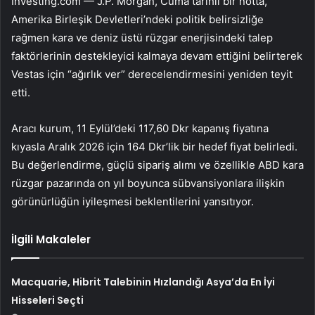
Investing.com — J.P. Morgan, Cuma tarihli bir notta,
Amerika Birleşik Devletleri’ndeki politik belirsizliğe
rağmen kara ve deniz üstü rüzgar enerjisindeki talep
faktörlerinin destekleyici kalmaya devam ettiğini belirterek
Vestas
için “ağırlık ver” derecelendirmesini yeniden teyit
etti.
Aracı kurum, 11 Eylül’deki 117,60 Dkr kapanış fiyatına
kıyasla Aralık 2026 için 164 Dkr’lik bir hedef fiyat belirledi.
Bu değerlendirme, güçlü sipariş alımı ve özellikle ABD kara
rüzgar pazarında on yıl boyunca sübvansiyonlara ilişkin
görünürlüğün iyileşmesi beklentilerini yansıtıyor.
İlgili Makaleler
Macquarie, Hibrit Talebinin Hızlandığı Asya’da En İyi
Hisseleri Seçti