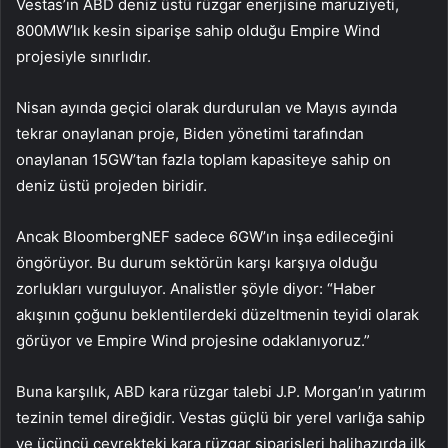
Vestas’ın ABD deniz üstü rüzgar enerjisine maruziyeti,
800MW’lık kesin siparişe sahip olduğu Empire Wind
projesiyle sınırlıdır.
Nisan ayında geçici olarak durdurulan ve Mayıs ayında
tekrar onaylanan proje, Biden yönetimi tarafından
onaylanan 15GW’tan fazla toplam kapasiteye sahip on
deniz üstü projeden biridir.
Ancak BloombergNEF sadece 6GW’ın inşa edileceğini
öngörüyor. Bu durum sektörün karşı karşıya olduğu
zorlukları vurguluyor. Analistler şöyle diyor: “Haber
akışının çoğunu beklentilerdeki düzeltmenin teyidi olarak
görüyor ve Empire Wind projesine odaklanıyoruz.”
Buna karşılık, ABD kara rüzgar talebi J.P. Morgan’ın yatırım
tezinin temel direğidir. Vestas güçlü bir yerel varlığa sahip
ve üçüncü çeyrekteki kara rüzgar siparişleri halihazırda ilk