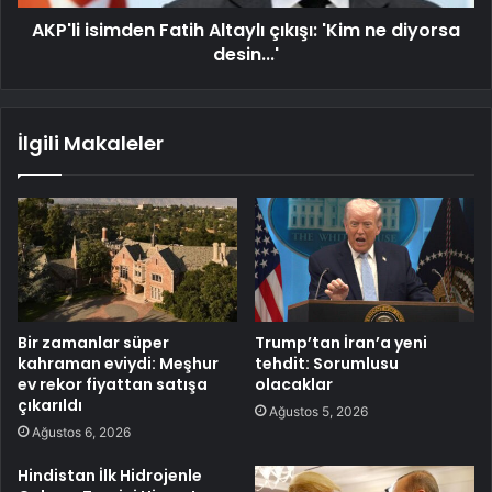
AKP'li isimden Fatih Altaylı çıkışı: 'Kim ne diyorsa
desin...'
İlgili Makaleler
Bir zamanlar süper
Trump’tan İran’a yeni
kahraman eviydi: Meşhur
tehdit: Sorumlusu
ev rekor fiyattan satışa
olacaklar
çıkarıldı
Ağustos 5, 2026
Ağustos 6, 2026
Hindistan İlk Hidrojenle