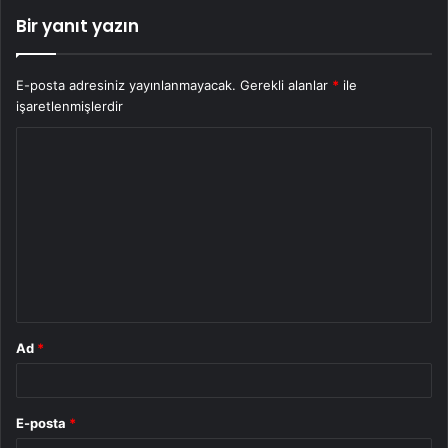
Bir yanıt yazın
E-posta adresiniz yayınlanmayacak.
Gerekli alanlar
*
ile
işaretlenmişlerdir
Y
o
r
u
m
*
Ad
*
E-posta
*