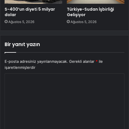
S-400’un diyeti 5 milyar
Türkiye-Sudan İşbirliği
dolar
Gelişiyor
Ağustos 5, 2026
Ağustos 5, 2026
Bir yanıt yazın
E-posta adresiniz yayınlanmayacak.
Gerekli alanlar
*
ile
işaretlenmişlerdir
Y
o
r
u
m
*